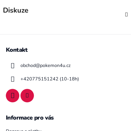
Diskuze
Z
á
Kontakt
p
a
obchod
@
pokemon4u.cz
t
í
+420775151242 (10-18h)
Informace pro vás