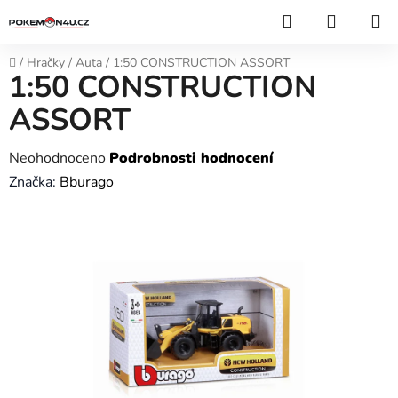
Přejít
Hledat
NÁKUP
na
KOŠÍK
obsah
Domů
/
Hračky
/
Auta
/
1:50 CONSTRUCTION ASSORT
1:50 CONSTRUCTION
ASSORT
Průměrné
Neohodnoceno
Podrobnosti hodnocení
hodnocení
Značka:
Bburago
produktu
je
0,0
z
5
hvězdiček.