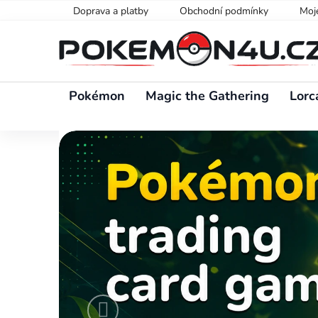
Přejít
Doprava a platby
Obchodní podmínky
Moj
na
obsah
Pokémon
Magic the Gathering
Lorc
Předchozí