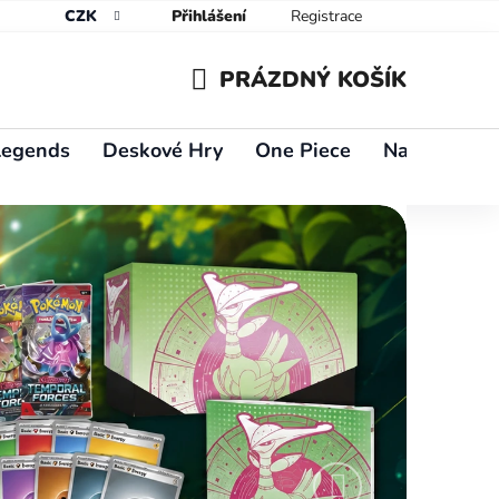
CZK
Přihlášení
Registrace
PRÁZDNÝ KOŠÍK
NÁKUPNÍ
Legends
Deskové Hry
One Piece
Naruto
Y
KOŠÍK
Následující