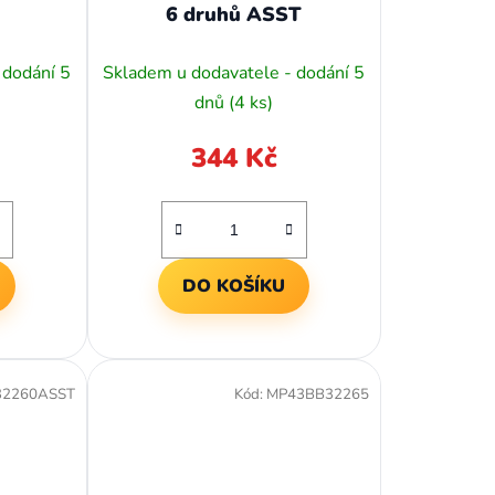
6 druhů ASST
 dodání 5
Skladem u dodavatele - dodání 5
dnů
(4 ks)
344 Kč
DO KOŠÍKU
32260ASST
Kód:
MP43BB32265