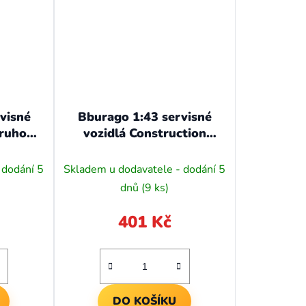
visné
Bburago 1:43 servisné
druhov
vozidlá Construction
Truck with Crane
 dodání 5
Skladem u dodavatele - dodání 5
dnů
(9 ks)
401 Kč
DO KOŠÍKU