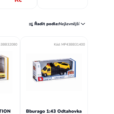
Ř
Řadit podle:
Nejlevnější
a
z
e
43BB32080
Kód:
MP43BB31400
n
í
p
r
o
d
u
k
t
ů
TION
Bburago 1:43 Odtahovka