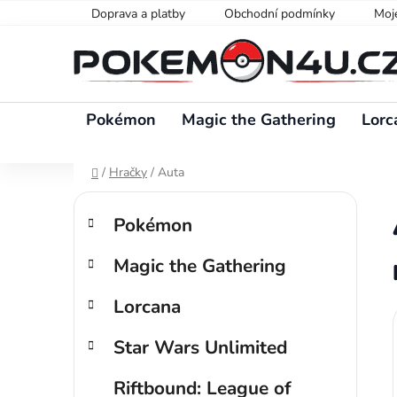
Přejít
Doprava a platby
Obchodní podmínky
Moj
na
obsah
Pokémon
Magic the Gathering
Lorc
Domů
/
Hračky
/
Auta
P
K
Přeskočit
o
Pokémon
a
kategorie
s
t
Magic the Gathering
t
e
g
r
Lorcana
o
a
r
n
Star Wars Unlimited
i
n
e
í
Riftbound: League of