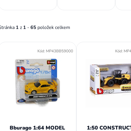
Stránka
1
z
1
-
65
položek celkem
V
ý
Kód:
MP43BB59000
Kód:
MP
p
i
s
p
r
o
d
u
k
t
Bburago 1:64 MODEL
1:50 CONSTRUC