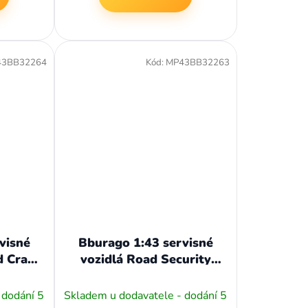
43BB32264
Kód:
MP43BB32263
visné
Bburago 1:43 servisné
d Crane
vozidlá Road Security
with Snow Plough and
Signal Board
 dodání 5
Skladem u dodavatele - dodání 5