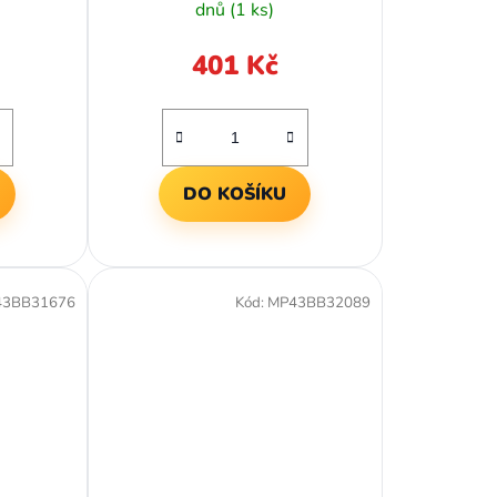
dnů
(1 ks)
401 Kč
DO KOŠÍKU
43BB31676
Kód:
MP43BB32089