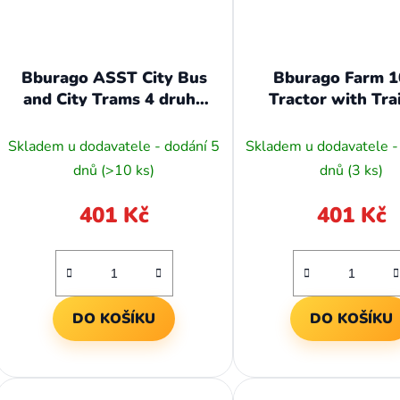
Bburago ASST City Bus
Bburago Farm 
and City Trams 4 druhy
Tractor with Trai
(12ks)
Valtra N174 - Ti
Trailer
Skladem u dodavatele - dodání 5
Skladem u dodavatele -
dnů
(>10 ks)
dnů
(3 ks)
401 Kč
401 Kč
DO KOŠÍKU
DO KOŠÍKU