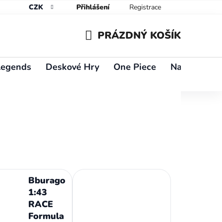
CZK
Přihlášení
Registrace
PRÁZDNÝ KOŠÍK
NÁKUPNÍ
Legends
Deskové Hry
One Piece
Naruto
Y
KOŠÍK
Bburago
1:43
RACE
Formula