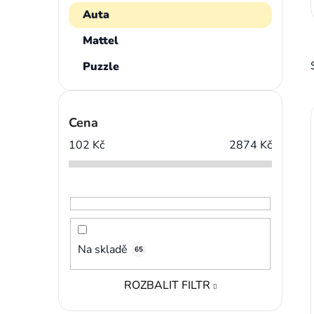
Auta
Mattel
Puzzle
Cena
102
Kč
2874
Kč
Na skladě
65
ROZBALIT FILTR