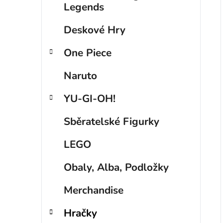
p
Legends
a
Deskové Hry
n
e
One Piece
l
Naruto
YU-GI-OH!
Sběratelské Figurky
LEGO
Obaly, Alba, Podložky
Merchandise
Hračky