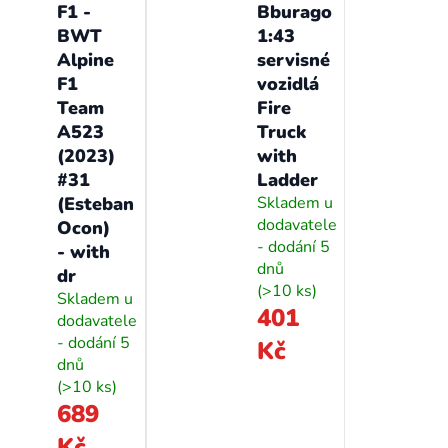
F1 -
Bburago
BWT
1:43
Alpine
servisné
F1
vozidlá
Team
Fire
A523
Truck
(2023)
with
#31
Ladder
(Esteban
Skladem u
dodavatele
Ocon)
- dodání 5
- with
dnů
dr
(>10 ks)
Skladem u
401
dodavatele
- dodání 5
Kč
dnů
(>10 ks)
689
Kč