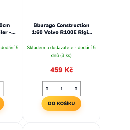
10cm
Bburago Construction
ler -
1:60 Volvo R100E Rigid
pping
Hauler
 dodání 5
Skladem u dodavatele - dodání 5
dnů
(3 ks)
459 Kč
DO KOŠÍKU