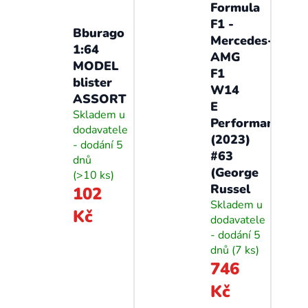
Formula
F1 -
Bburago
Mercedes-
1:64
AMG
MODEL
F1
blister
W14
ASSORT
E
Skladem u
Performance
dodavatele
(2023)
- dodání 5
#63
dnů
(George
(>10 ks)
Russel
102
Skladem u
Kč
dodavatele
- dodání 5
dnů
(7 ks)
746
Kč