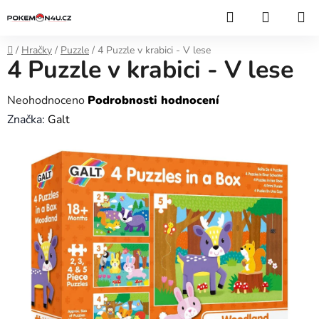
Přejít
Hledat
NÁKUP
na
KOŠÍK
obsah
Domů
/
Hračky
/
Puzzle
/
4 Puzzle v krabici - V lese
4 Puzzle v krabici - V lese
Průměrné
Neohodnoceno
Podrobnosti hodnocení
hodnocení
Značka:
Galt
produktu
je
0,0
z
5
hvězdiček.