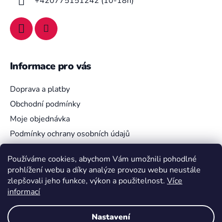
+420775151242 (10-18h)
Informace pro vás
Doprava a platby
Obchodní podmínky
Moje objednávka
Podmínky ochrany osobních údajů
Používáme cookies, abychom Vám umožnili pohodlné
prohlížení webu a díky analýze provozu webu neustále
Vyhledávání
zlepšovali jeho funkce, výkon a použitelnost.
Více
informací
HLEDAT
Nastavení