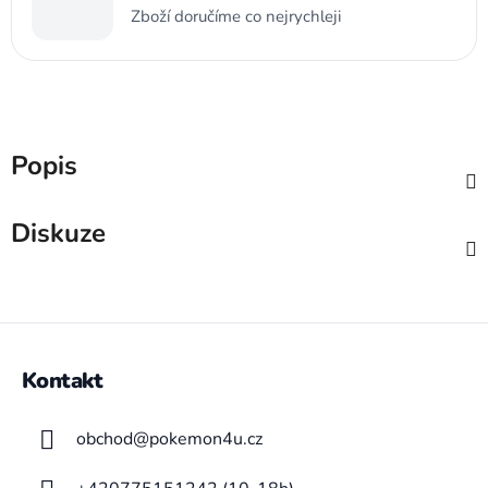
Zboží doručíme co nejrychleji
Popis
Diskuze
Z
á
Kontakt
p
a
obchod
@
pokemon4u.cz
t
í