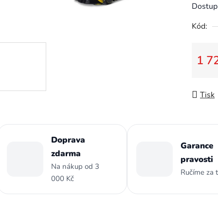
je
Dostup
0,0
Kód:
z
5
hvězdič
1 7
Měrná
Tisk
Doprava
Garance
zdarma
pravosti
Na nákup od 3
Ručíme za 
000 Kč