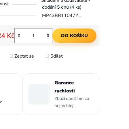
Skladem u dodavatele -
nost
dodání 5 dnů
(4 ks)
MP43BB11047YL
ek.
24 Kč
DO KOŠÍKU
 cena:
Zeptat se
Sdílet
Garance
rychlosti
Zboží doručíme co
to
nejrychleji