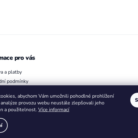
mace pro vás
a a platby
ní podmínky
bjednávka
ookies, abychom Vám umožnili pohodlné prohlížení
ky ochrany osobních údajů
S
 analýze provozu webu neustále zlepšovali jeho
on a použitelnost.
Více informací
í
hrazena.