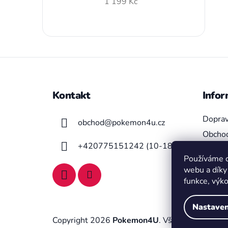
1 199 Kč
Z
á
Kontakt
Infor
p
a
Doprav
obchod
@
pokemon4u.cz
t
Obchod
í
+420775151242 (10-18h)
Moje o
Používáme c
Podmín
webu a díky
funkce, výk
Nastaven
Copyright 2026
Pokemon4U
. Všechna práva vy