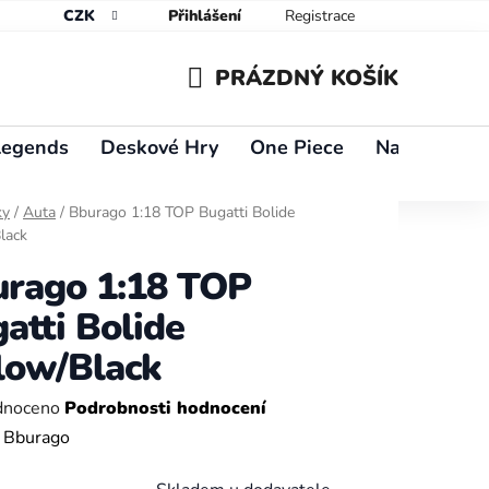
CZK
Přihlášení
Registrace
PRÁZDNÝ KOŠÍK
NÁKUPNÍ
Legends
Deskové Hry
One Piece
Naruto
Y
KOŠÍK
ky
/
Auta
/
Bburago 1:18 TOP Bugatti Bolide
lack
rago 1:18 TOP
atti Bolide
low/Black
né
dnoceno
Podrobnosti hodnocení
ení
:
Bburago
tu