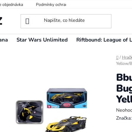
e objednávka
Podmínky ochrany osobních údajů
ana
Star Wars Unlimited
Riftbound: League of 
Domů
/
Hrač
Yellow/B
Bbu
Bug
Yel
Průměr
Neoho
hodnoc
Značka
produk