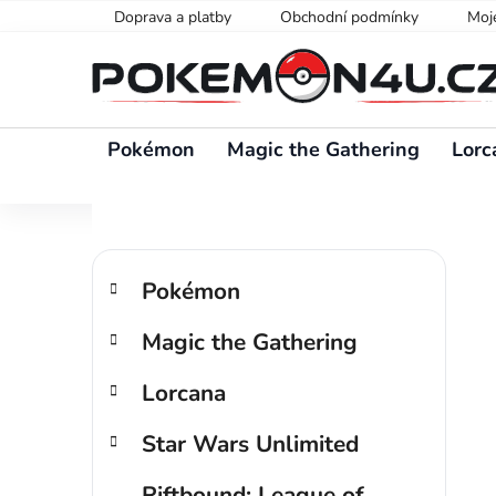
Přejít
Doprava a platby
Obchodní podmínky
Moj
na
obsah
Pokémon
Magic the Gathering
Lorc
P
K
Přeskočit
o
Pokémon
a
kategorie
s
t
Magic the Gathering
t
e
g
r
Lorcana
o
a
r
n
Star Wars Unlimited
i
n
e
í
Riftbound: League of