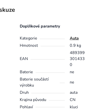
skuze
Doplňkové parametry
Kategorie
Auta
Hmotnost
0.9 kg
489399
EAN
301433
0
Baterie
ne
Baterie součástí
ne
výrobku
Druh
auta
Krajina původu
CN
Pohlaví
kluci