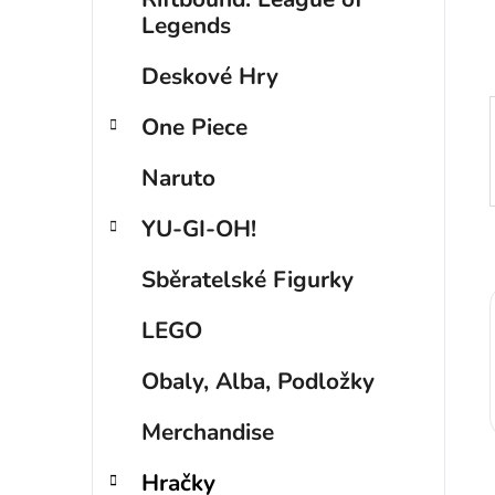
p
Legends
a
Deskové Hry
n
e
One Piece
l
Naruto
YU-GI-OH!
Sběratelské Figurky
LEGO
Obaly, Alba, Podložky
Merchandise
Hračky