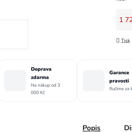
z
5
hvězdič
1 7
Měrná
Tisk
Doprava
Garance
zdarma
pravosti
Na nákup od 3
Ručíme za 
000 Kč
Popis
Di