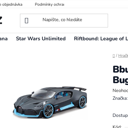
e objednávka
Podmínky ochrany osobních údajů
ana
Star Wars Unlimited
Riftbound: League of 
Domů
/
Hrač
Bbu
Bug
Průměr
Neoho
hodnoc
Značka
produk
je
Dostup
0,0
Kód: