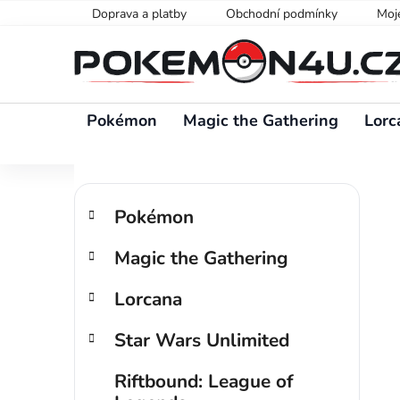
Přejít
Doprava a platby
Obchodní podmínky
Moj
na
obsah
Pokémon
Magic the Gathering
Lorc
P
K
Přeskočit
o
Pokémon
a
kategorie
s
t
Magic the Gathering
t
e
g
r
Lorcana
o
a
r
n
Star Wars Unlimited
i
n
e
í
Riftbound: League of