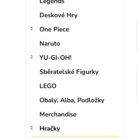
p
Legends
a
Deskové Hry
n
e
One Piece
l
Naruto
YU-GI-OH!
Sběratelské Figurky
LEGO
Obaly, Alba, Podložky
Merchandise
Hračky