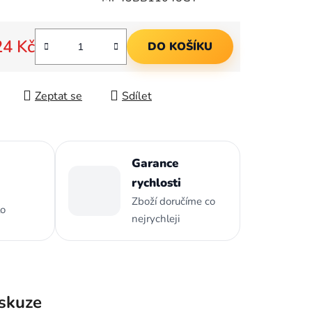
ek.
24 Kč
DO KOŠÍKU
 cena:
Zeptat se
Sdílet
Garance
rychlosti
Zboží doručíme co
to
nejrychleji
skuze