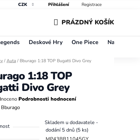
CZK
Přihlášení
Registrace
PRÁZDNÝ KOŠÍK
NÁKUPNÍ
Legends
Deskové Hry
One Piece
Naruto
Y
KOŠÍK
ky
/
Auta
/
Bburago 1:18 TOP Bugatti Divo Grey
rago 1:18 TOP
atti Divo Grey
né
dnoceno
Podrobnosti hodnocení
ení
:
Bburago
tu
Skladem u dodavatele -
nost
dodání 5 dnů
(5 ks)
MP43BB11045GY