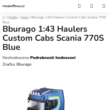
Přejít
Hledat
NÁKUP
na
KOŠÍK
obsah
Domů
/
Hračky
/
Auta
/
Bburago 1:43 Haulers Custom Cabs Scania 770S
Blue
Bburago 1:43 Haulers
Custom Cabs Scania 770S
Blue
Průměrné
Neohodnoceno
Podrobnosti hodnocení
hodnocení
Značka:
Bburago
produktu
je
0,0
z
5
hvězdiček.