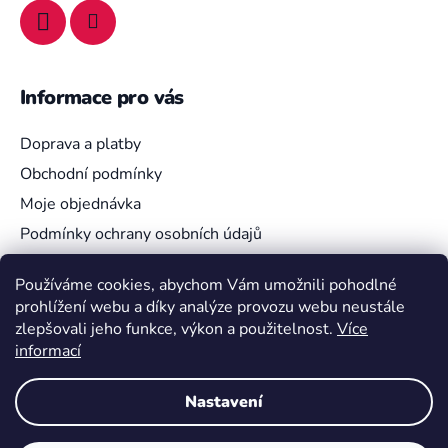
Informace pro vás
Doprava a platby
Obchodní podmínky
Moje objednávka
Podmínky ochrany osobních údajů
Používáme cookies, abychom Vám umožnili pohodlné
prohlížení webu a díky analýze provozu webu neustále
Vyhledávání
zlepšovali jeho funkce, výkon a použitelnost.
Více
informací
HLEDAT
Nastavení