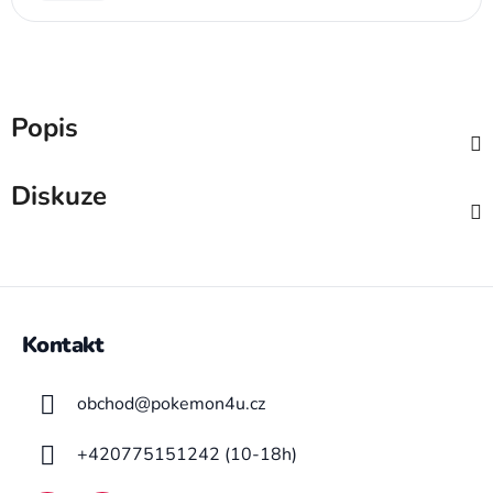
Popis
Diskuze
Z
á
Kontakt
p
a
obchod
@
pokemon4u.cz
t
í
+420775151242 (10-18h)