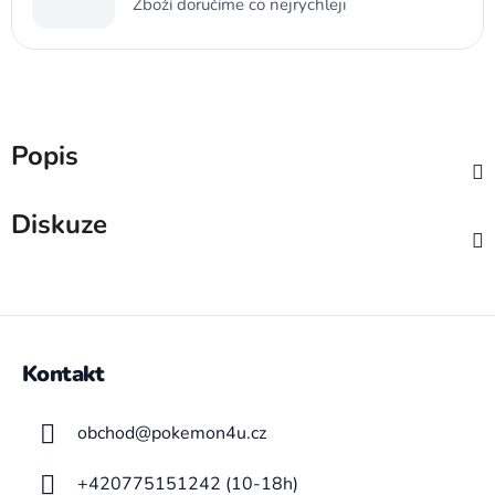
Zboží doručíme co nejrychleji
Popis
Diskuze
Z
á
Kontakt
p
a
obchod
@
pokemon4u.cz
t
í
+420775151242 (10-18h)