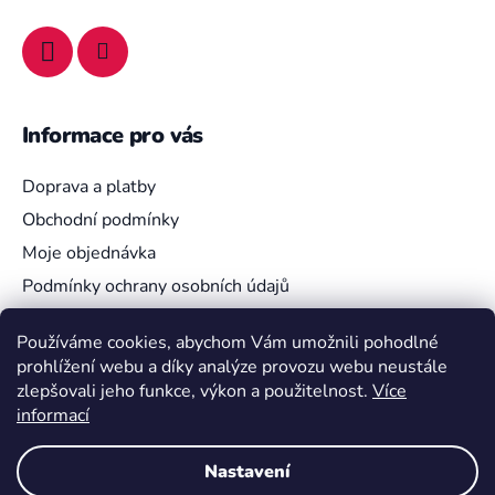
Informace pro vás
Doprava a platby
Obchodní podmínky
Moje objednávka
Podmínky ochrany osobních údajů
Používáme cookies, abychom Vám umožnili pohodlné
prohlížení webu a díky analýze provozu webu neustále
Vyhledávání
zlepšovali jeho funkce, výkon a použitelnost.
Více
informací
HLEDAT
Nastavení