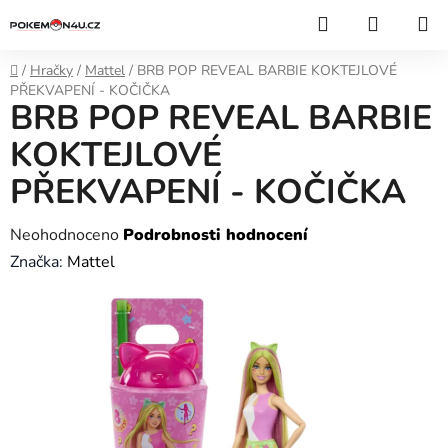
Přejít
Hledat
NÁKUP
na
KOŠÍK
obsah
Domů
/
Hračky
/
Mattel
/
BRB POP REVEAL BARBIE KOKTEJLOVÉ
PŘEKVAPENÍ - KOČIČKA
BRB POP REVEAL BARBIE
KOKTEJLOVÉ
PŘEKVAPENÍ - KOČIČKA
Průměrné
Neohodnoceno
Podrobnosti hodnocení
hodnocení
Značka:
Mattel
produktu
je
0,0
z
5
hvězdiček.