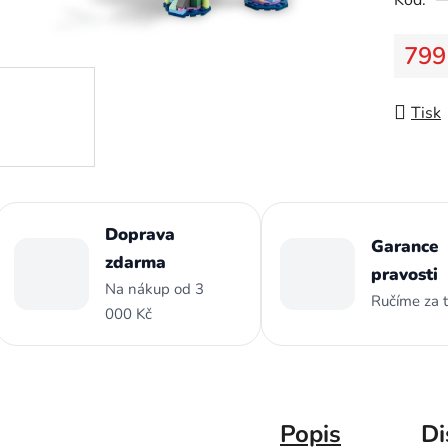
z
5
799
hvězdič
Měrná
Tisk
Doprava
Garance
zdarma
pravosti
Na nákup od 3
Ručíme za 
000 Kč
Popis
Di