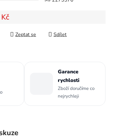
 Kč
ek.
 cena:
Zeptat se
Sdílet
Garance
rychlosti
Zboží doručíme co
to
nejrychleji
skuze