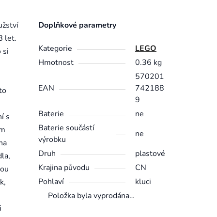
užství
Doplňkové parametry
 let.
Kategorie
LEGO
 si
Hmotnost
0.36 kg
570201
EAN
742188
to
9
Baterie
ne
í s
Baterie součástí
em
ne
výrobku
na
Druh
plastové
la,
Krajina původu
CN
sou
Pohlaví
kluci
k,
Položka byla vyprodána…
i