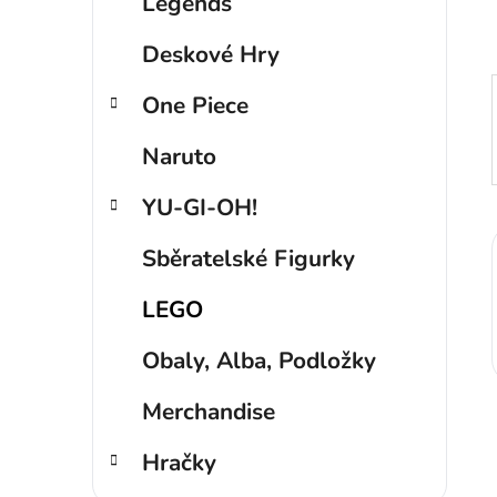
p
Legends
a
Deskové Hry
n
e
One Piece
l
Naruto
YU-GI-OH!
Sběratelské Figurky
LEGO
Obaly, Alba, Podložky
Merchandise
Hračky