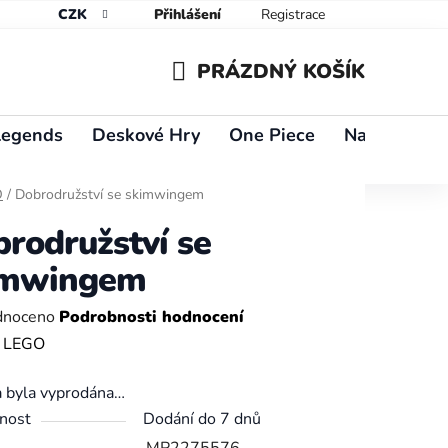
CZK
Přihlášení
Registrace
PRÁZDNÝ KOŠÍK
NÁKUPNÍ
Legends
Deskové Hry
One Piece
Naruto
Y
KOŠÍK
O
/
Dobrodružství se skimwingem
rodružství se
imwingem
né
dnoceno
Podrobnosti hodnocení
ení
:
LEGO
tu
a byla vyprodána…
nost
Dodání do 7 dnů
MP2275576