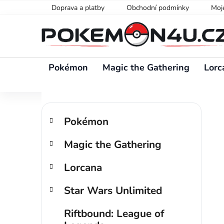
Přejít
Doprava a platby
Obchodní podmínky
Moj
na
obsah
Pokémon
Magic the Gathering
Lorc
P
K
Přeskočit
o
Pokémon
a
kategorie
s
t
Magic the Gathering
t
e
g
r
Lorcana
o
a
r
n
Star Wars Unlimited
i
n
e
í
Riftbound: League of