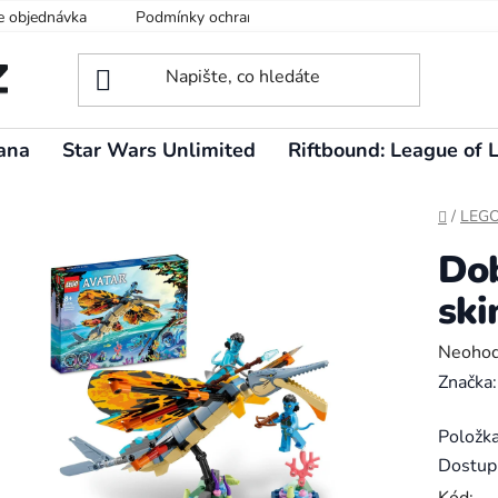
e objednávka
Podmínky ochrany osobních údajů
ana
Star Wars Unlimited
Riftbound: League of 
Domů
/
LEG
Dob
sk
Průměr
Neoho
hodnoc
Značka
produk
Položk
je
Dostup
0,0
Kód: