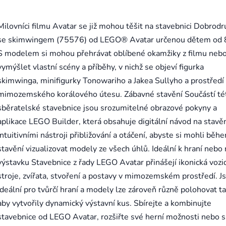
Milovníci filmu Avatar se již mohou těšit na stavebnici Dobrodr
se skimwingem (75576) od LEGO® Avatar určenou dětem od 8
S modelem si mohou přehrávat oblíbené okamžiky z filmu nebo
vymýšlet vlastní scény a příběhy, v nichž se objeví figurka
skimwinga, minifigurky Tonowariho a Jakea Sullyho a prostředí
mimozemského korálového útesu. Zábavné stavění Součástí té
sběratelské stavebnice jsou srozumitelné obrazové pokyny a
aplikace LEGO Builder, která obsahuje digitální návod na stavěn
intuitivními nástroji přibližování a otáčení, abyste si mohli běh
stavění vizualizovat modely ze všech úhlů. Ideální k hraní nebo 
výstavku Stavebnice z řady LEGO Avatar přinášejí ikonická vozid
stroje, zvířata, stvoření a postavy v mimozemském prostředí. J
ideální pro tvůrčí hraní a modely lze zároveň různě polohovat ta
aby vytvořily dynamický výstavní kus. Sbírejte a kombinujte
stavebnice od LEGO Avatar, rozšiřte své herní možnosti nebo s