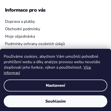
Informace pro vás
Doprava a platby
Obchodní podmínky
Moje objednávka
Podmínky ochrany osobních údajů
Používáme cookies, abychom Vám umožnili pohodlné
prohlížení webu a díky analýze provozu webu neustále
Vyhledávání
zlepšovali jeho funkce, výkon a použitelnost.
Více
informací
HLEDAT
Nastavení
Souhlasím
Vytvořil Shoptet
Copyright 2026
Pokemon4U
. Všechna práva vyhrazena.