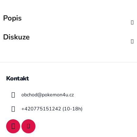
Popis
Diskuze
Z
á
Kontakt
p
a
obchod
@
pokemon4u.cz
t
í
+420775151242 (10-18h)