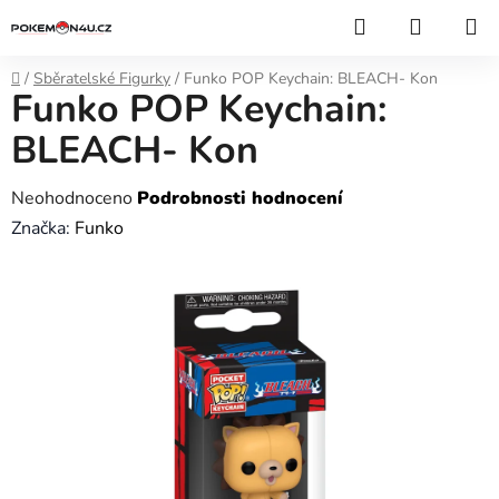
Přejít
Hledat
NÁKUP
na
KOŠÍK
obsah
Domů
/
Sběratelské Figurky
/
Funko POP Keychain: BLEACH- Kon
Funko POP Keychain:
BLEACH- Kon
Průměrné
Neohodnoceno
Podrobnosti hodnocení
hodnocení
Značka:
Funko
produktu
je
0,0
z
5
hvězdiček.