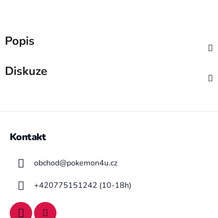
Popis
Diskuze
Z
á
Kontakt
p
a
obchod
@
pokemon4u.cz
t
í
+420775151242 (10-18h)