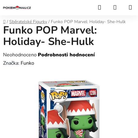
Přejít
Hledat
NÁKUP
na
KOŠÍK
obsah
Domů
/
Sběratelské Figurky
/
Funko POP Marvel: Holiday- She-Hulk
Funko POP Marvel:
Holiday- She-Hulk
Průměrné
Neohodnoceno
Podrobnosti hodnocení
hodnocení
Značka:
Funko
produktu
je
0,0
z
5
hvězdiček.