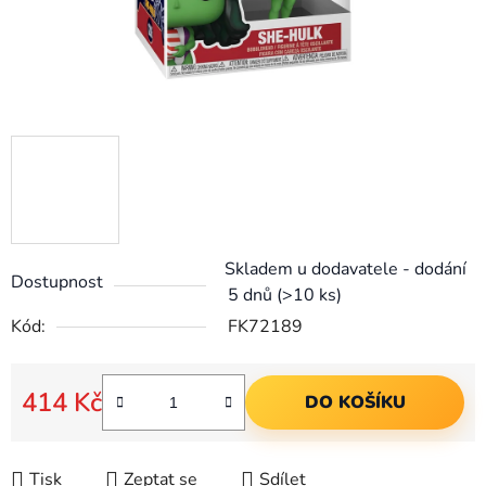
Skladem u dodavatele - dodání
Dostupnost
5 dnů
(>10 ks)
Kód:
FK72189
414 Kč
DO KOŠÍKU
Měrná cena:
Tisk
Zeptat se
Sdílet