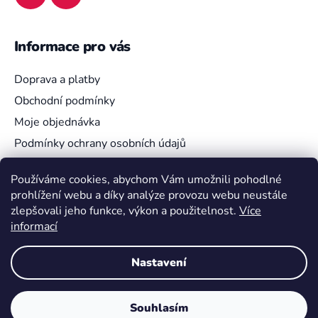
Informace pro vás
Doprava a platby
Obchodní podmínky
Moje objednávka
Podmínky ochrany osobních údajů
Používáme cookies, abychom Vám umožnili pohodlné
prohlížení webu a díky analýze provozu webu neustále
Vyhledávání
zlepšovali jeho funkce, výkon a použitelnost.
Více
informací
HLEDAT
Nastavení
Souhlasím
Vytvořil Shoptet