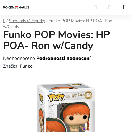
Přejít
Hledat
NÁKUP
na
KOŠÍK
obsah
Domů
/
Sběratelské Figurky
/
Funko POP Movies: HP POA- Ron
w/Candy
Funko POP Movies: HP
POA- Ron w/Candy
Průměrné
Neohodnoceno
Podrobnosti hodnocení
hodnocení
Značka:
Funko
produktu
je
0,0
z
5
hvězdiček.