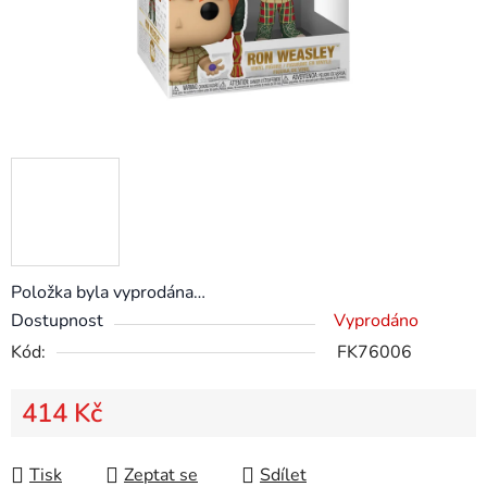
Položka byla vyprodána…
Dostupnost
Vyprodáno
Kód:
FK76006
414 Kč
Měrná cena:
Tisk
Zeptat se
Sdílet