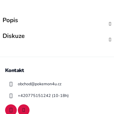
Popis
Diskuze
Z
á
Kontakt
p
a
obchod
@
pokemon4u.cz
t
í
+420775151242 (10-18h)