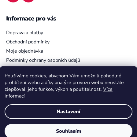
Informace pro vás
Doprava a platby
Obchodní podmínky
Moje objednávka
Podmínky ochrany osobních údajů
Používáme cookies, abychom Vám umožnili pohodlné
prohlížení webu a díky analýze provozu webu neustále
Vyhledávání
zlepšovali jeho funkce, výkon a použitelnost.
Více
informací
HLEDAT
Nastavení
Souhlasím
Vytvořil Shoptet