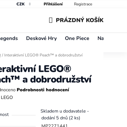
CZK
Přihlášení
Registrace
PRÁZDNÝ KOŠÍK
NÁKUPNÍ
Legends
Deskové Hry
One Piece
Naruto
Y
KOŠÍK
O
/
Interaktivní LEGO® Peach™ a dobrodružství
eraktivní LEGO®
ch™ a dobrodružství
né
dnoceno
Podrobnosti hodnocení
ení
:
LEGO
tu
Skladem u dodavatele -
nost
dodání 5 dnů
(2 ks)
MP2271441