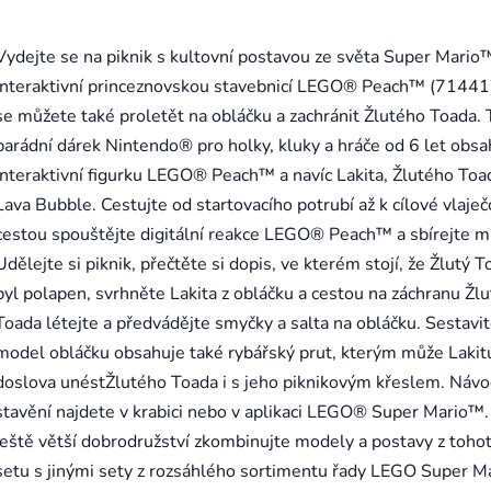
Vydejte se na piknik s kultovní postavou ze světa Super Mario
interaktivní princeznovskou stavebnicí LEGO® Peach™ (71441)
se můžete také proletět na obláčku a zachránit Žlutého Toada.
parádní dárek Nintendo® pro holky, kluky a hráče od 6 let obsa
interaktivní figurku LEGO® Peach™ a navíc Lakita, Žlutého Toa
Lava Bubble. Cestujte od startovacího potrubí až k cílové vlaječ
cestou spouštějte digitální reakce LEGO® Peach™ a sbírejte m
Udělejte si piknik, přečtěte si dopis, ve kterém stojí, že Žlutý T
byl polapen, svrhněte Lakita z obláčku a cestou na záchranu Žl
Toada létejte a předvádějte smyčky a salta na obláčku. Sestavi
model obláčku obsahuje také rybářský prut, kterým může Lakit
doslova unéstŽlutého Toada i s jeho piknikovým křeslem. Návo
stavění najdete v krabici nebo v aplikaci LEGO® Super Mario™.
ještě větší dobrodružství zkombinujte modely a postavy z toho
setu s jinými sety z rozsáhlého sortimentu řady LEGO Super Ma