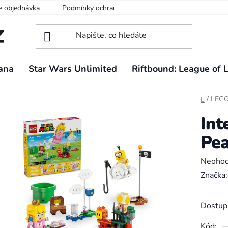
e objednávka
Podmínky ochrany osobních údajů
ana
Star Wars Unlimited
Riftbound: League of 
Domů
/
LEG
Int
Pea
Průměr
Neoho
hodnoc
Značka
produk
je
Dostup
0,0
Kód: