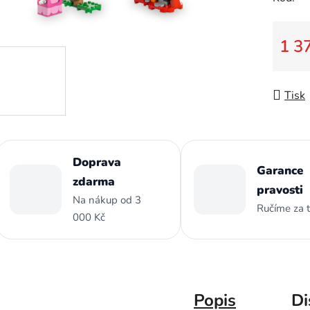
z
5
hvězdič
1 3
Měrná
Tisk
Doprava
Garance
zdarma
pravosti
Na nákup od 3
Ručíme za 
000 Kč
Popis
Di