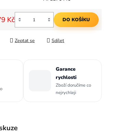
ek.
79 Kč
DO KOŠÍKU
 cena:
Zeptat se
Sdílet
Garance
rychlosti
Zboží doručíme co
to
nejrychleji
skuze