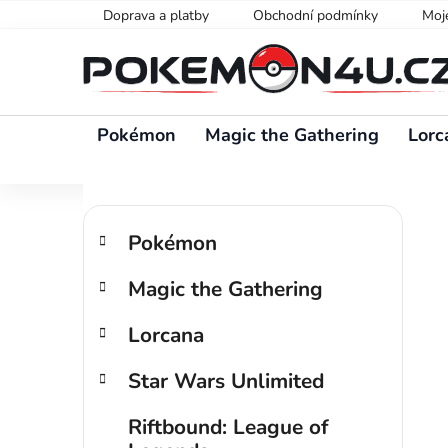
Přejít
Doprava a platby
Obchodní podmínky
Moj
na
obsah
Pokémon
Magic the Gathering
Lorc
P
K
Přeskočit
o
Pokémon
a
kategorie
s
t
Magic the Gathering
t
e
g
r
Lorcana
o
a
r
n
Star Wars Unlimited
i
n
e
í
Riftbound: League of