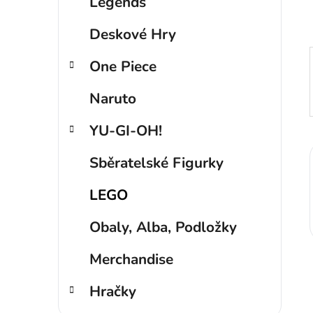
p
Legends
a
Deskové Hry
n
e
One Piece
l
Naruto
YU-GI-OH!
Sběratelské Figurky
LEGO
Obaly, Alba, Podložky
Merchandise
Hračky