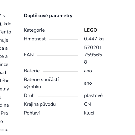
™ s
Doplňkové parametry
, kde
Kategorie
LEGO
 Tento
Hmotnost
0.447 kg
huje
570201
da a
EAN
759565
ce a
8
ince.
Baterie
ano
oad
Baterie součástí
utého
ano
výrobku
telný
Druh
plastové
u
Krajina původu
CN
d na
Pohlaví
kluci
 Pro
to
rio.