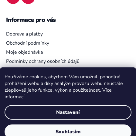
Informace pro vás
Doprava a platby
Obchodní podmínky
Moje objednávka
Podmínky ochrany osobních údajů
Používáme cookies, abychom Vám umožnili pohodlné
prohlížení webu a díky analýze provozu webu neustále
Vyhledávání
zlepšovali jeho funkce, výkon a použitelnost.
Více
informací
HLEDAT
Nastavení
Souhlasím
Vytvořil Shoptet