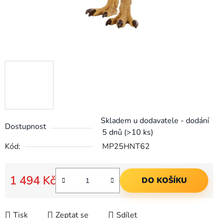
Skladem u dodavatele - dodání
Dostupnost
5 dnů
(>10 ks)
Kód:
MP25HNT62
1 494 Kč
DO KOŠÍKU
Měrná cena:
Tisk
Zeptat se
Sdílet