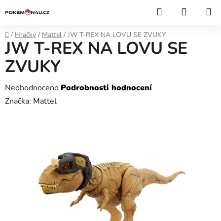
Přejít
Hledat
NÁKUP
na
KOŠÍK
obsah
Domů
/
Hračky
/
Mattel
/
JW T-REX NA LOVU SE ZVUKY
JW T-REX NA LOVU SE
ZVUKY
Průměrné
Neohodnoceno
Podrobnosti hodnocení
hodnocení
Značka:
Mattel
produktu
je
0,0
z
5
hvězdiček.