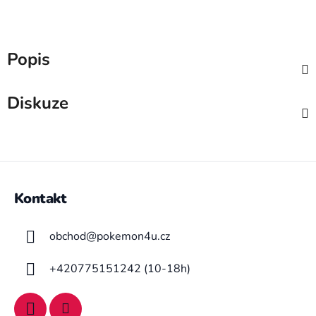
Popis
Diskuze
Z
á
Kontakt
p
a
obchod
@
pokemon4u.cz
t
í
+420775151242 (10-18h)