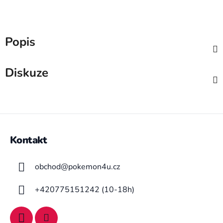
Popis
Diskuze
Z
á
Kontakt
p
a
obchod
@
pokemon4u.cz
t
í
+420775151242 (10-18h)