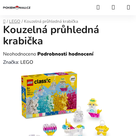
Přejít
Hledat
NÁKUP
na
KOŠÍK
obsah
Domů
/
LEGO
/
Kouzelná průhledná krabička
Kouzelná průhledná
krabička
Průměrné
Neohodnoceno
Podrobnosti hodnocení
hodnocení
Značka:
LEGO
produktu
je
0,0
z
5
hvězdiček.