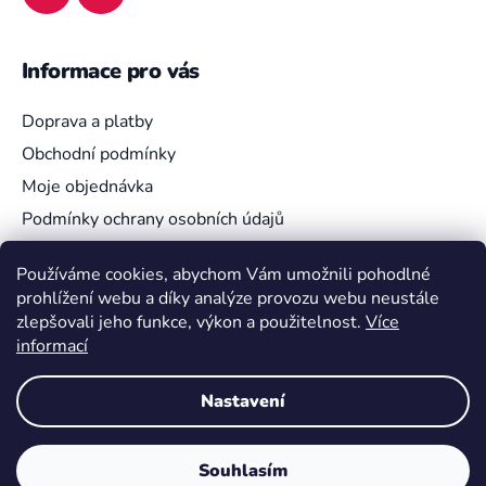
Informace pro vás
Doprava a platby
Obchodní podmínky
Moje objednávka
Podmínky ochrany osobních údajů
Používáme cookies, abychom Vám umožnili pohodlné
prohlížení webu a díky analýze provozu webu neustále
Vyhledávání
zlepšovali jeho funkce, výkon a použitelnost.
Více
informací
HLEDAT
Nastavení
Souhlasím
Vytvořil Shoptet