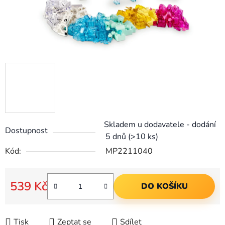
Skladem u dodavatele - dodání
Dostupnost
5 dnů
(>10 ks)
Kód:
MP2211040
539 Kč
DO KOŠÍKU
Měrná cena:
Tisk
Zeptat se
Sdílet