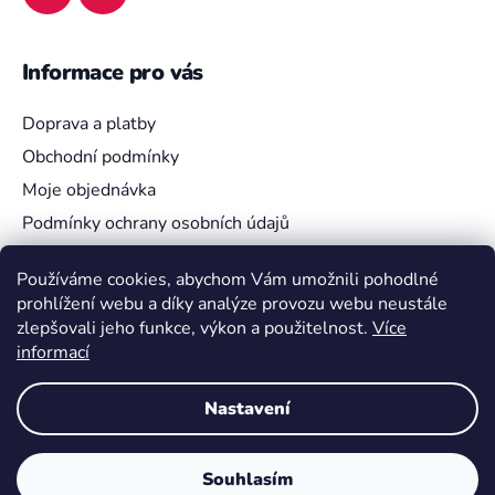
Informace pro vás
Doprava a platby
Obchodní podmínky
Moje objednávka
Podmínky ochrany osobních údajů
Používáme cookies, abychom Vám umožnili pohodlné
prohlížení webu a díky analýze provozu webu neustále
Vyhledávání
zlepšovali jeho funkce, výkon a použitelnost.
Více
informací
HLEDAT
Nastavení
Souhlasím
Vytvořil Shoptet