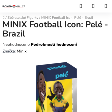
Přejít
Hledat
NÁKUP
na
KOŠÍK
obsah
Domů
/
Sběratelské Figurky
/
MINIX Football Icon: Pelé - Brazil
MINIX Football Icon: Pelé -
Brazil
Průměrné
Neohodnoceno
Podrobnosti hodnocení
hodnocení
Značka:
Minix
produktu
je
0,0
z
5
hvězdiček.