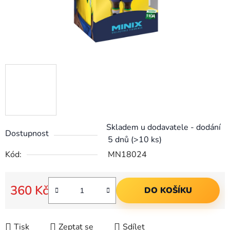
Skladem u dodavatele - dodání
Dostupnost
5 dnů
(>10 ks)
Kód:
MN18024
360 Kč
DO KOŠÍKU
Měrná cena:
Tisk
Zeptat se
Sdílet