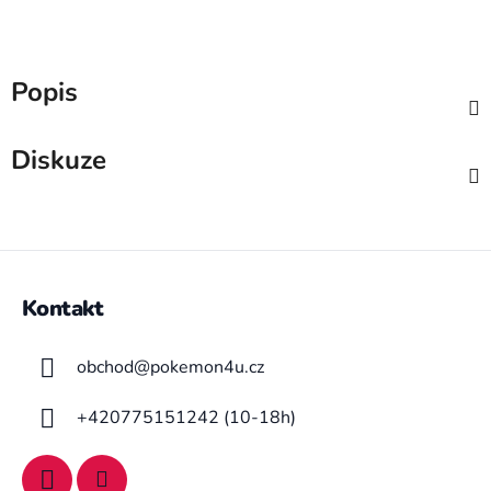
Popis
Diskuze
Z
á
Kontakt
p
a
obchod
@
pokemon4u.cz
t
í
+420775151242 (10-18h)