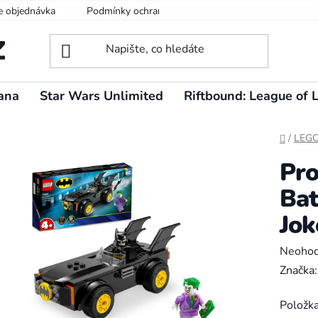
e objednávka
Podmínky ochrany osobních údajů
ana
Star Wars Unlimited
Riftbound: League of 
Domů
/
LEG
Pro
Bat
Jo
Průměr
Neoho
hodnoc
Značka
produk
Položk
je