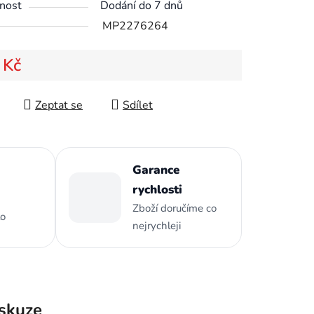
nost
Dodání do 7 dnů
MP2276264
 Kč
ek.
 cena:
Zeptat se
Sdílet
Garance
rychlosti
Zboží doručíme co
to
nejrychleji
skuze