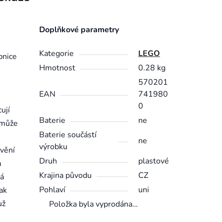
Doplňkové parametry
Kategorie
LEGO
bnice
Hmotnost
0.28 kg
570201
EAN
741980
0
ují
Baterie
ne
omůže
Baterie součástí
ne
výrobku
avění
Druh
plastové
m
Krajina původu
CZ
lá
Pohlaví
uni
jak
už
Položka byla vyprodána…