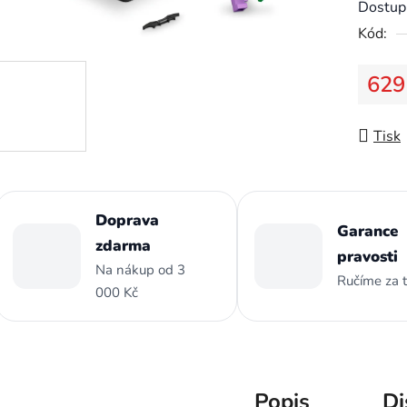
Dostup
0,0
Kód:
z
5
629
hvězdič
Měrná
Tisk
Doprava
Garance
zdarma
pravosti
Na nákup od 3
Ručíme za 
000 Kč
Popis
Di