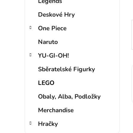
p
Legends
a
Deskové Hry
n
e
One Piece
l
Naruto
YU-GI-OH!
Sběratelské Figurky
LEGO
Obaly, Alba, Podložky
Merchandise
Hračky