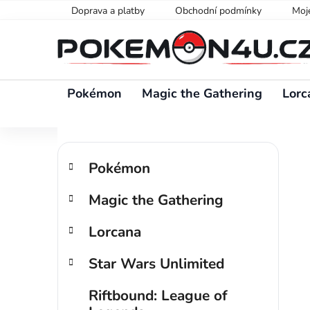
Přejít
Doprava a platby
Obchodní podmínky
Moj
na
obsah
Pokémon
Magic the Gathering
Lorc
P
K
Přeskočit
o
Pokémon
a
kategorie
s
t
Magic the Gathering
t
e
g
r
Lorcana
o
a
r
n
Star Wars Unlimited
i
n
e
í
Riftbound: League of