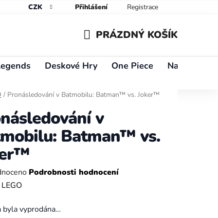
CZK
Přihlášení
Registrace
PRÁZDNÝ KOŠÍK
NÁKUPNÍ
Legends
Deskové Hry
One Piece
Naruto
Y
KOŠÍK
O
/
Pronásledování v Batmobilu: Batman™ vs. Joker™
následování v
mobilu: Batman™ vs.
ker™
né
dnoceno
Podrobnosti hodnocení
ení
:
LEGO
tu
a byla vyprodána…