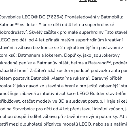
Stavebnice LEGO® DC (76264) Pronásledování v Batmobilu:
Batman™ vs. Joker™ bere děti od 4 let na superhrdinské
dobrodružství. Skvělý začátek pro malé superhrdiny Tato stave
LEGO pro děti od 4 let přináší malým superhrdinům kreativní
stavění a zábavu bez konce se 2 nejkultovnějšími postavami z
komiksů: Batmanem a Jokerem. Doplňky, jako jsou Jokerovy
ukradené peníze a Batmanův plášť, helma a Batarang™, podněc
nápadité hraní. Začátečnická kostka v podobě podvozku auta p
dětem postavit Batmobil „vlastníma rukama“. Barevný příběh
poslouží jako návod ke stavění a hraní a pro ještě zábavnější st
umožňuje zábavná a intuitivní aplikace LEGO Builder stavitelů
přibližovat, otáčet modely ve 3D a sledovat postup. Hraje si ce
rodina Stavebnice pro děti od 4 let představují ideální způsob, 
mohou dospělí sdílet zábavu při stavění se svými potomky: Ať 
patří mezi dlouholeté příznivce modelů LEGO, nebo se s našimi