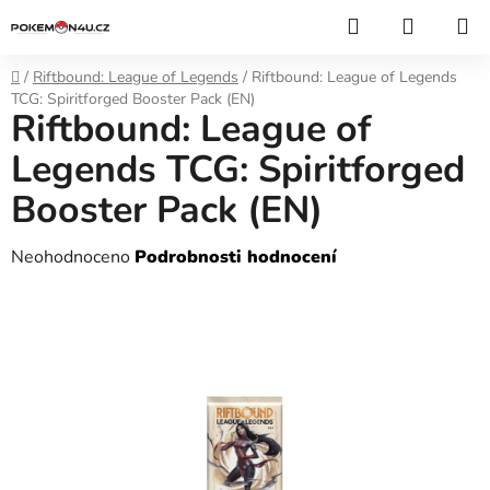
Přejít
Hledat
NÁKUP
na
KOŠÍK
obsah
Domů
/
Riftbound: League of Legends
/
Riftbound: League of Legends
TCG: Spiritforged Booster Pack (EN)
Riftbound: League of
Legends TCG: Spiritforged
Booster Pack (EN)
Průměrné
Neohodnoceno
Podrobnosti hodnocení
hodnocení
produktu
je
0,0
z
5
hvězdiček.