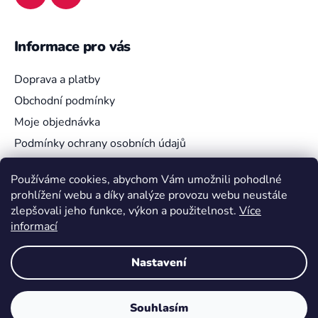
Informace pro vás
Doprava a platby
Obchodní podmínky
Moje objednávka
Podmínky ochrany osobních údajů
Používáme cookies, abychom Vám umožnili pohodlné
prohlížení webu a díky analýze provozu webu neustále
Vyhledávání
zlepšovali jeho funkce, výkon a použitelnost.
Více
informací
HLEDAT
Nastavení
Souhlasím
Vytvořil Shoptet