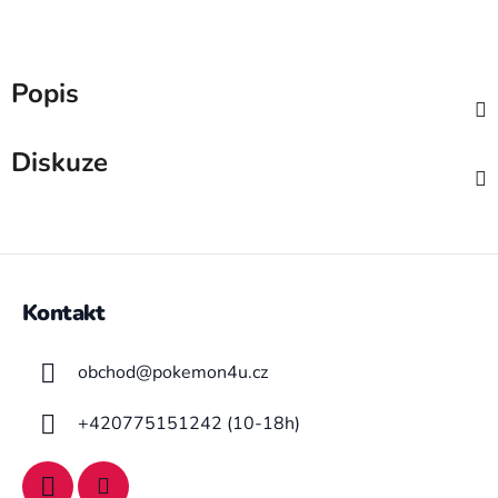
Popis
Diskuze
Z
á
Kontakt
p
a
obchod
@
pokemon4u.cz
t
í
+420775151242 (10-18h)