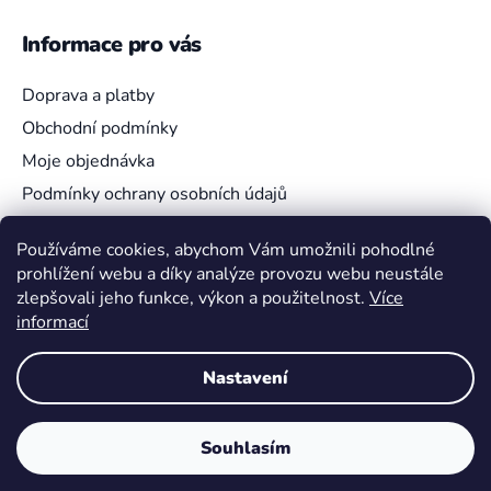
Informace pro vás
Doprava a platby
Obchodní podmínky
Moje objednávka
Podmínky ochrany osobních údajů
Používáme cookies, abychom Vám umožnili pohodlné
prohlížení webu a díky analýze provozu webu neustále
Vyhledávání
zlepšovali jeho funkce, výkon a použitelnost.
Více
informací
HLEDAT
Nastavení
Souhlasím
Vytvořil Shoptet
Copyright 2026
Pokemon4U
. Všechna práva vyhrazena.