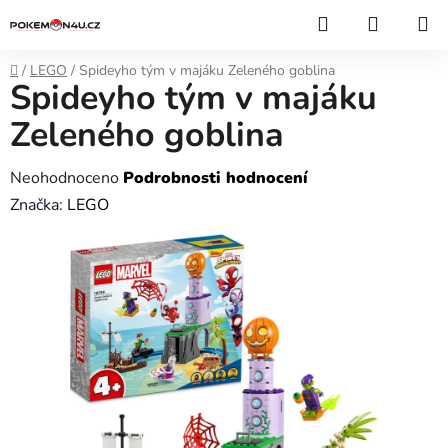
Přejít
Hledat
NÁKUP
na
KOŠÍK
obsah
Domů
/
LEGO
/
Spideyho tým v majáku Zeleného goblina
Spideyho tým v majáku
Zeleného goblina
Průměrné
Neohodnoceno
Podrobnosti hodnocení
hodnocení
Značka:
LEGO
produktu
je
0,0
z
5
hvězdiček.