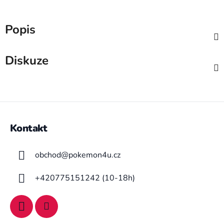
Popis
Diskuze
Z
á
Kontakt
p
a
obchod
@
pokemon4u.cz
t
í
+420775151242 (10-18h)