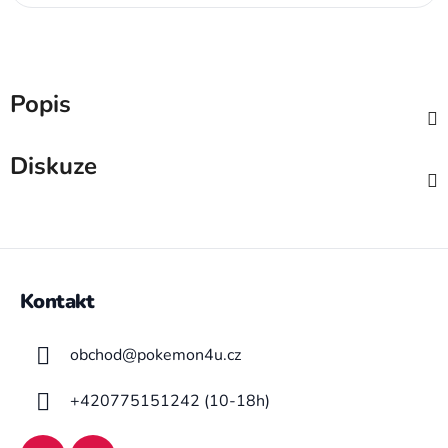
Popis
Diskuze
Z
á
Kontakt
p
a
obchod
@
pokemon4u.cz
t
í
+420775151242 (10-18h)