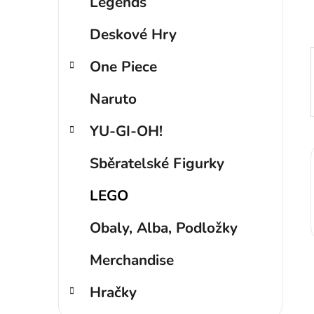
p
Legends
a
Deskové Hry
n
e
One Piece
l
Naruto
YU-GI-OH!
Sběratelské Figurky
LEGO
Obaly, Alba, Podložky
Merchandise
Hračky