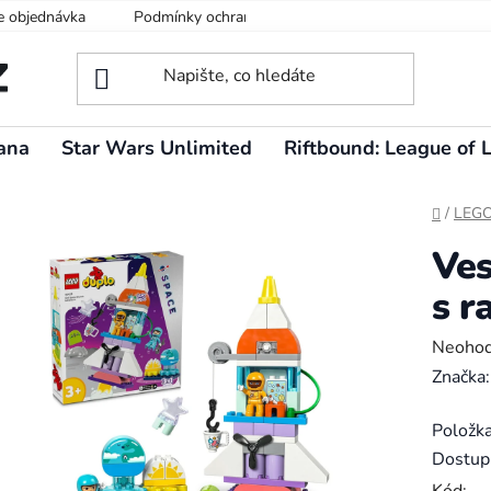
e objednávka
Podmínky ochrany osobních údajů
ana
Star Wars Unlimited
Riftbound: League of 
Domů
/
LEG
Ves
s r
Průměr
Neoho
hodnoc
Značka
produk
Položk
je
Dostup
0,0
Kód: