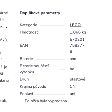
mírné
Doplňkové parametry
alé
Kategorie
LEGO
xii v
Hmotnost
1.066 kg
570201
lňků,
EAN
758377
8
®
Baterie
ano
í
Baterie součástí
 1 je
ne
výrobku
ší
Druh
plastové
aké si
Krajina původu
CN
Pohlaví
uni
tulí,
Položka byla vyprodána…