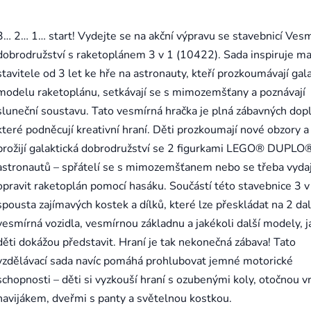
3… 2… 1… start! Vydejte se na akční výpravu se stavebnicí Ves
dobrodružství s raketoplánem 3 v 1 (10422). Sada inspiruje m
stavitele od 3 let ke hře na astronauty, kteří prozkoumávají gala
modelu raketoplánu, setkávají se s mimozemšťany a poznávají
sluneční soustavu. Tato vesmírná hračka je plná zábavných dop
které podněcují kreativní hraní. Děti prozkoumají nové obzory a
prožijí galaktická dobrodružství se 2 figurkami LEGO® DUPLO
astronautů – spřátelí se s mimozemšťanem nebo se třeba vydaj
opravit raketoplán pomocí hasáku. Součástí této stavebnice 3 v
spousta zajímavých kostek a dílků, které lze přeskládat na 2 dal
vesmírná vozidla, vesmírnou základnu a jakékoli další modely, j
děti dokážou představit. Hraní je tak nekonečná zábava! Tato
vzdělávací sada navíc pomáhá prohlubovat jemné motorické
schopnosti – děti si vyzkouší hraní s ozubenými koly, otočnou vr
navijákem, dveřmi s panty a světelnou kostkou.