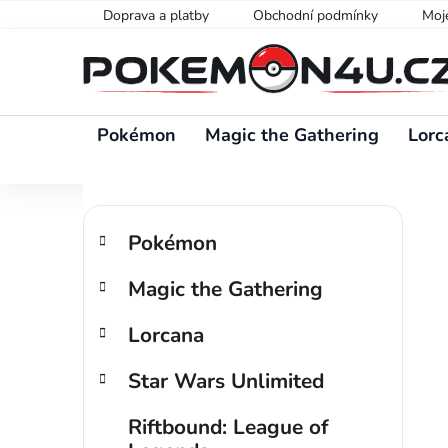
Přejít
Doprava a platby
Obchodní podmínky
Moj
na
obsah
Pokémon
Magic the Gathering
Lorc
P
K
Přeskočit
o
Pokémon
a
kategorie
s
t
Magic the Gathering
t
e
g
r
Lorcana
o
a
r
n
Star Wars Unlimited
i
n
e
í
Riftbound: League of