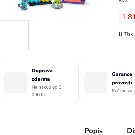
z
5
1 8
hvězdič
Měrná
Tisk
Doprava
Garance
zdarma
pravosti
Na nákup od 3
Ručíme za 
000 Kč
Popis
Di