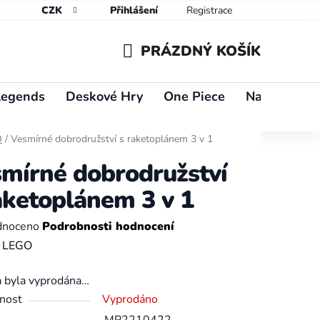
CZK
Přihlášení
Registrace
PRÁZDNÝ KOŠÍK
NÁKUPNÍ
Legends
Deskové Hry
One Piece
Naruto
Y
KOŠÍK
O
/
Vesmírné dobrodružství s raketoplánem 3 v 1
mírné dobrodružství
aketoplánem 3 v 1
né
dnoceno
Podrobnosti hodnocení
ení
:
LEGO
tu
a byla vyprodána…
nost
Vyprodáno
MP2210422