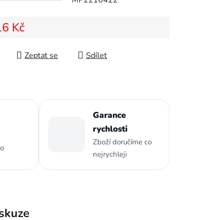
16 Kč
ek.
 cena:
Zeptat se
Sdílet
Garance
rychlosti
Zboží doručíme co
to
nejrychleji
skuze