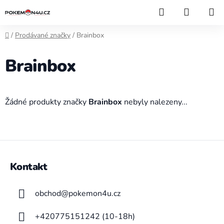
Přejít
Hledat
NÁKUP
na
KOŠÍK
obsah
Domů
/
Prodávané značky
/
Brainbox
Brainbox
Žádné produkty značky
Brainbox
nebyly nalezeny...
Z
á
Kontakt
p
a
obchod
@
pokemon4u.cz
t
í
+420775151242 (10-18h)