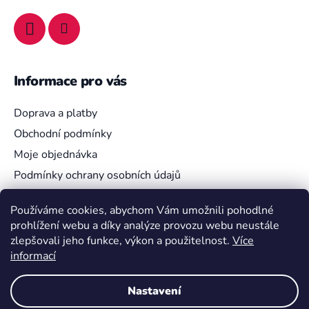
Informace pro vás
Doprava a platby
Obchodní podmínky
Moje objednávka
Podmínky ochrany osobních údajů
Používáme cookies, abychom Vám umožnili pohodlné
prohlížení webu a díky analýze provozu webu neustále
Vyhledávání
zlepšovali jeho funkce, výkon a použitelnost.
Více
informací
HLEDAT
Nastavení