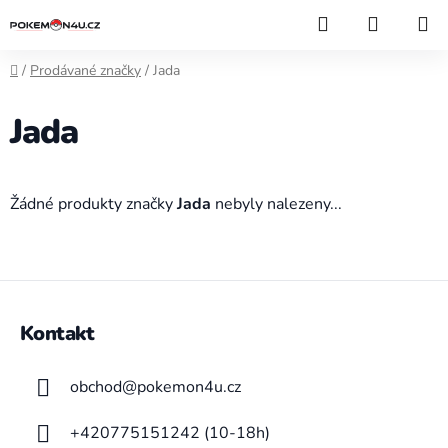
Přejít
Hledat
NÁKUP
na
KOŠÍK
obsah
Domů
/
Prodávané značky
/
Jada
Jada
Žádné produkty značky
Jada
nebyly nalezeny...
Z
á
Kontakt
p
a
obchod
@
pokemon4u.cz
t
í
+420775151242 (10-18h)