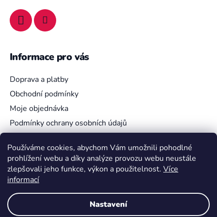
Informace pro vás
Doprava a platby
Obchodní podmínky
Moje objednávka
Podmínky ochrany osobních údajů
Používáme cookies, abychom Vám umožnili pohodlné
prohlížení webu a díky analýze provozu webu neustále
Vyhledávání
zlepšovali jeho funkce, výkon a použitelnost.
Více
informací
HLEDAT
Nastavení