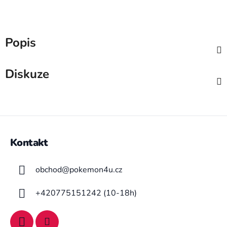
Popis
Diskuze
Z
á
Kontakt
p
a
obchod
@
pokemon4u.cz
t
í
+420775151242 (10-18h)