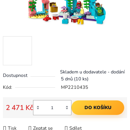
Skladem u dodavatele - dodání
Dostupnost
5 dnů
(10 ks)
Kód:
MP2210435
2 471 Kč
DO KOŠÍKU
Měrná cena:
Tisk
Zeptat se
Sdílet