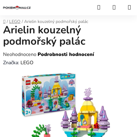
Přejít
Hledat
NÁKUP
na
KOŠÍK
obsah
Domů
/
LEGO
/
Arielin kouzelný podmořský palác
Arielin kouzelný
podmořský palác
Průměrné
Neohodnoceno
Podrobnosti hodnocení
hodnocení
Značka:
LEGO
produktu
je
0,0
z
5
hvězdiček.