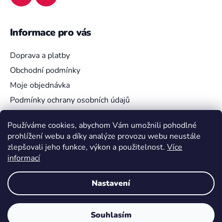
Informace pro vás
Doprava a platby
Obchodní podmínky
Moje objednávka
Podmínky ochrany osobních údajů
Používáme cookies, abychom Vám umožnili pohodlné
prohlížení webu a díky analýze provozu webu neustále
Vyhledávání
zlepšovali jeho funkce, výkon a použitelnost.
Více
informací
HLEDAT
Nastavení
Souhlasím
Vytvořil Shoptet