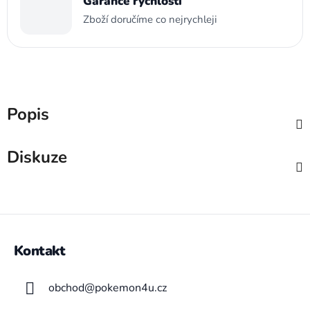
Garance rychlosti
Zboží doručíme co nejrychleji
Popis
Diskuze
Z
á
Kontakt
p
a
obchod
@
pokemon4u.cz
t