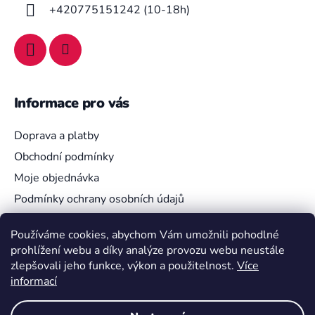
í
+420775151242 (10-18h)
Informace pro vás
Doprava a platby
Obchodní podmínky
Moje objednávka
Podmínky ochrany osobních údajů
Používáme cookies, abychom Vám umožnili pohodlné
prohlížení webu a díky analýze provozu webu neustále
Vyhledávání
zlepšovali jeho funkce, výkon a použitelnost.
Více
informací
HLEDAT