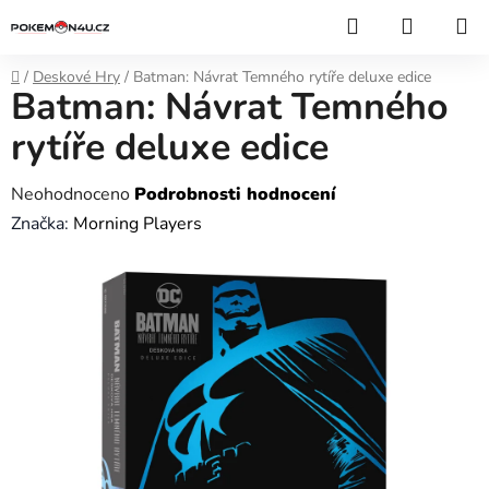
Přejít
Hledat
NÁKUP
na
KOŠÍK
obsah
Domů
/
Deskové Hry
/
Batman: Návrat Temného rytíře deluxe edice
Batman: Návrat Temného
rytíře deluxe edice
Průměrné
Neohodnoceno
Podrobnosti hodnocení
hodnocení
Značka:
Morning Players
produktu
je
0,0
z
5
hvězdiček.