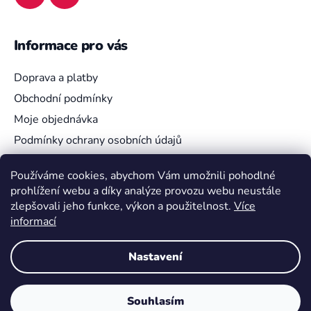
Informace pro vás
Doprava a platby
Obchodní podmínky
Moje objednávka
Podmínky ochrany osobních údajů
Používáme cookies, abychom Vám umožnili pohodlné
prohlížení webu a díky analýze provozu webu neustále
Vyhledávání
zlepšovali jeho funkce, výkon a použitelnost.
Více
informací
HLEDAT
Nastavení
Souhlasím
Vytvořil Shoptet