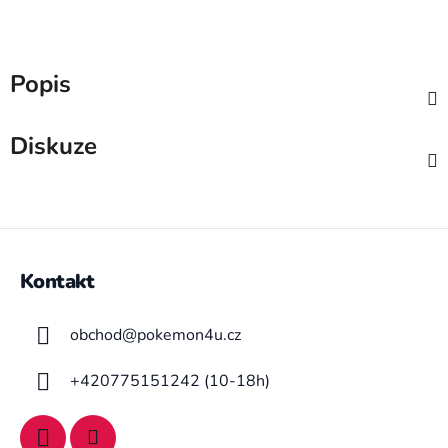
Popis
Diskuze
Z
á
Kontakt
p
a
obchod
@
pokemon4u.cz
t
í
+420775151242 (10-18h)