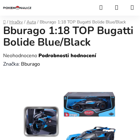
Přejít
Hledat
NÁKUP
na
KOŠÍK
obsah
Domů
/
Hračky
/
Auta
/
Bburago 1:18 TOP Bugatti Bolide Blue/Black
Bburago 1:18 TOP Bugatti
Bolide Blue/Black
Průměrné
Neohodnoceno
Podrobnosti hodnocení
hodnocení
Značka:
Bburago
produktu
je
0,0
z
5
hvězdiček.