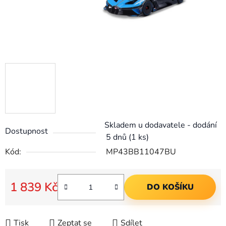
Skladem u dodavatele - dodání
Dostupnost
5 dnů
(1 ks)
Kód:
MP43BB11047BU
1 839 Kč
DO KOŠÍKU
Měrná cena:
Tisk
Zeptat se
Sdílet