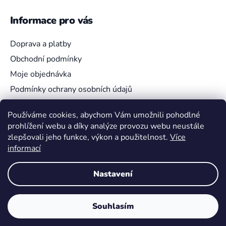
Informace pro vás
Doprava a platby
Obchodní podmínky
Moje objednávka
Podmínky ochrany osobních údajů
Používáme cookies, abychom Vám umožnili pohodlné
prohlížení webu a díky analýze provozu webu neustále
Vyhledávání
zlepšovali jeho funkce, výkon a použitelnost.
Více
informací
HLEDAT
Nastavení
Souhlasím
Vytvořil Shoptet
Copyright 2026
Pokemon4U
. Všechna práva vyhrazena.