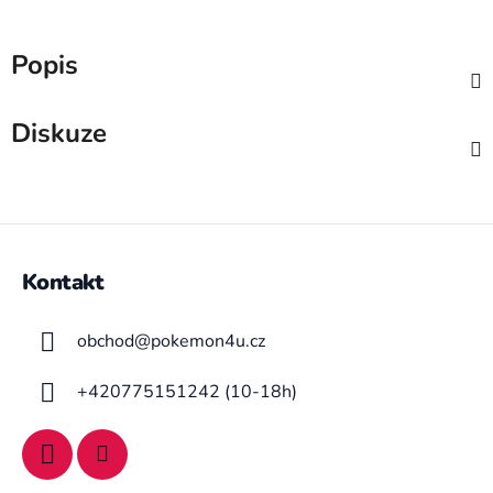
Popis
Diskuze
Z
á
Kontakt
p
a
obchod
@
pokemon4u.cz
t
í
+420775151242 (10-18h)