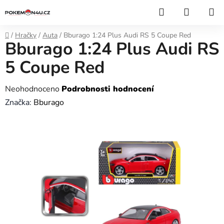
Přejít
Hledat
NÁKUP
na
KOŠÍK
obsah
Domů
/
Hračky
/
Auta
/
Bburago 1:24 Plus Audi RS 5 Coupe Red
Bburago 1:24 Plus Audi RS
5 Coupe Red
Průměrné
Neohodnoceno
Podrobnosti hodnocení
hodnocení
Značka:
Bburago
produktu
je
0,0
z
5
hvězdiček.