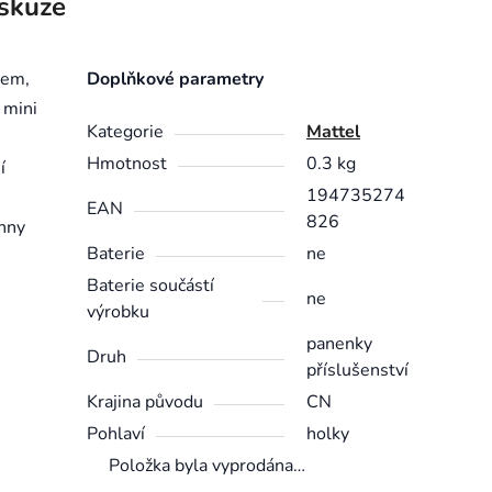
skuze
tem,
Doplňkové parametry
 mini
Kategorie
Mattel
Hmotnost
0.3 kg
í
194735274
EAN
826
chny
Baterie
ne
Baterie součástí
ne
výrobku
panenky
Druh
příslušenství
Krajina původu
CN
Pohlaví
holky
Položka byla vyprodána…