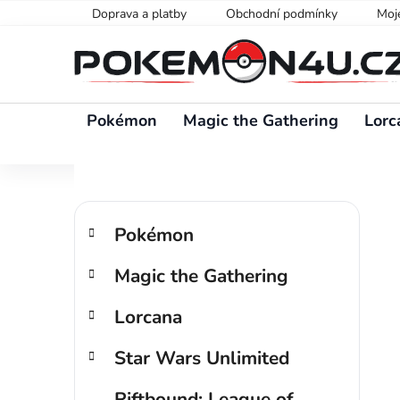
Přejít
Doprava a platby
Obchodní podmínky
Moj
na
obsah
Pokémon
Magic the Gathering
Lorc
P
K
Přeskočit
o
Pokémon
a
kategorie
s
t
Magic the Gathering
t
e
g
r
Lorcana
o
a
r
n
Star Wars Unlimited
i
n
e
í
Riftbound: League of