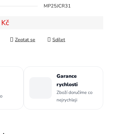
MP25JCR31
 Kč
ek.
 cena:
Zeptat se
Sdílet
Garance
rychlosti
Zboží doručíme co
to
nejrychleji