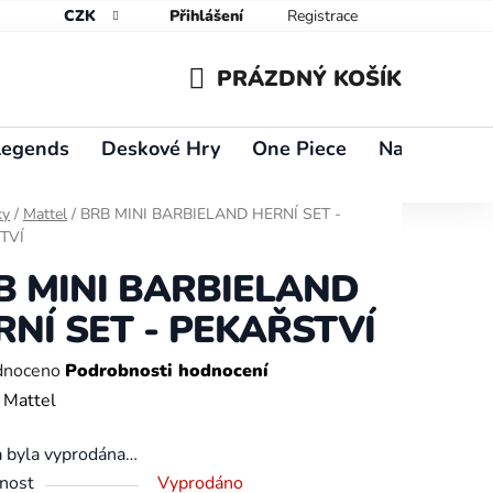
CZK
Přihlášení
Registrace
PRÁZDNÝ KOŠÍK
NÁKUPNÍ
Legends
Deskové Hry
One Piece
Naruto
Y
KOŠÍK
ky
/
Mattel
/
BRB MINI BARBIELAND HERNÍ SET -
TVÍ
B MINI BARBIELAND
RNÍ SET - PEKAŘSTVÍ
né
dnoceno
Podrobnosti hodnocení
ení
:
Mattel
tu
a byla vyprodána…
nost
Vyprodáno