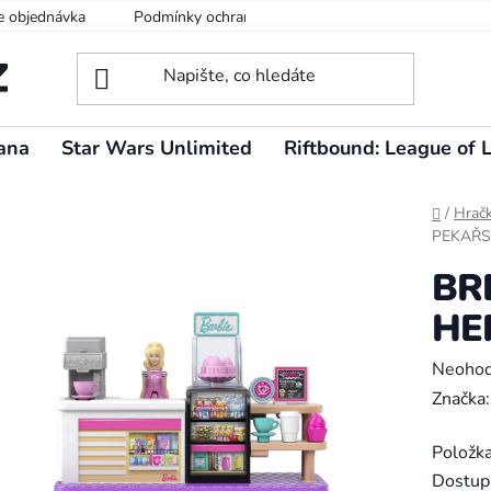
e objednávka
Podmínky ochrany osobních údajů
ana
Star Wars Unlimited
Riftbound: League of 
Domů
/
Hrač
PEKAŘS
BR
HE
Průměr
Neoho
hodnoc
Značka
produk
Položk
je
Dostup
0,0