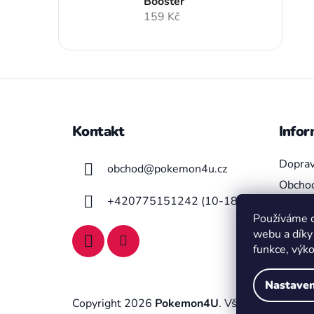
Booster
159 Kč
Z
á
Kontakt
Infor
p
a
Doprav
obchod
@
pokemon4u.cz
t
Obchod
í
+420775151242 (10-18h)
Moje o
Používáme c
Podmín
webu a díky
funkce, výk
Nastaven
Copyright 2026
Pokemon4U
. Všechna práva vy