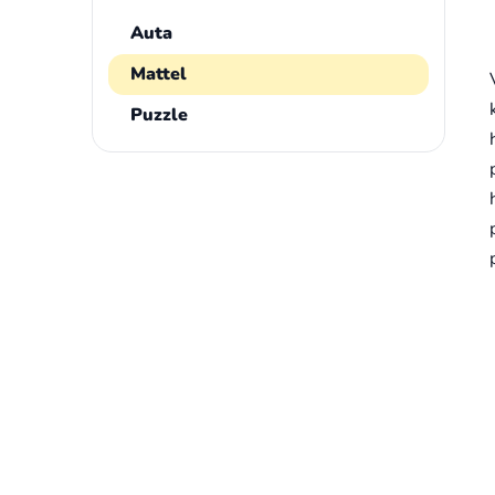
Auta
Mattel
Puzzle