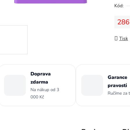
Kód:
z
5
286
hvězdič
Měrná
Tisk
Doprava
Garance
zdarma
pravosti
Na nákup od 3
Ručíme za 
000 Kč