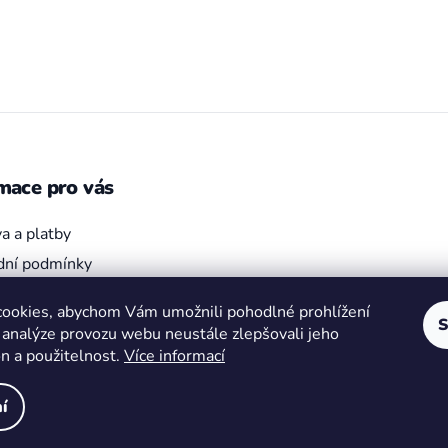
mace pro vás
a a platby
ní podmínky
bjednávka
ookies, abychom Vám umožnili pohodlné prohlížení
ky ochrany osobních údajů
S
 analýze provozu webu neustále zlepšovali jeho
on a použitelnost.
Více informací
í
hrazena.