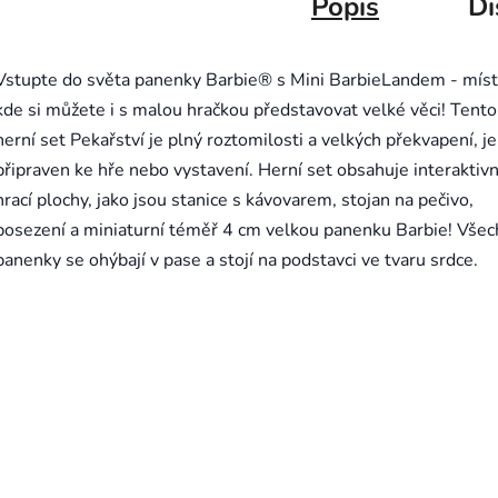
Popis
Di
Vstupte do světa panenky Barbie® s Mini BarbieLandem - mís
kde si můžete i s malou hračkou představovat velké věci! Tento
herní set Pekařství je plný roztomilosti a velkých překvapení, je
připraven ke hře nebo vystavení. Herní set obsahuje interaktivn
hrací plochy, jako jsou stanice s kávovarem, stojan na pečivo,
posezení a miniaturní téměř 4 cm velkou panenku Barbie! Vše
panenky se ohýbají v pase a stojí na podstavci ve tvaru srdce.