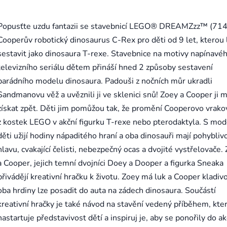
Popusťte uzdu fantazii se stavebnicí LEGO® DREAMZzz™ (71
Cooperův robotický dinosaurus C-Rex pro děti od 9 let, kterou 
sestavit jako dinosaura T-rexe. Stavebnice na motivy napínavé
televizního seriálu dětem přináší hned 2 způsoby sestavení
parádního modelu dinosaura. Padouši z nočních můr ukradli
Sandmanovu věž a uvěznili ji ve sklenici snů! Zoey a Cooper ji 
získat zpět. Děti jim pomůžou tak, že promění Cooperovo vrako
z kostek LEGO v akční figurku T-rexe nebo pterodaktyla. S mod
děti užijí hodiny nápaditého hraní a oba dinosauři mají pohybliv
hlavu, cvakající čelisti, nebezpečný ocas a dvojité vystřelovače.
a Cooper, jejich temní dvojníci Doey a Dooper a figurka Sneaka
přivádějí kreativní hračku k životu. Zoey má luk a Cooper kladiv
oba hrdiny lze posadit do auta na zádech dinosaura. Součástí
kreativní hračky je také návod na stavění vedený příběhem, kte
nastartuje představivost dětí a inspiruj je, aby se ponořily do ak