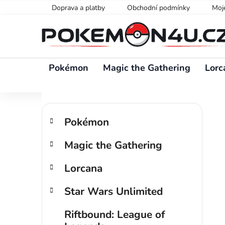
Přejít
Doprava a platby
Obchodní podmínky
Moj
na
obsah
Pokémon
Magic the Gathering
Lorc
P
K
Přeskočit
o
Pokémon
a
kategorie
s
t
Magic the Gathering
t
e
g
r
Lorcana
o
a
r
n
Star Wars Unlimited
i
n
e
í
Riftbound: League of