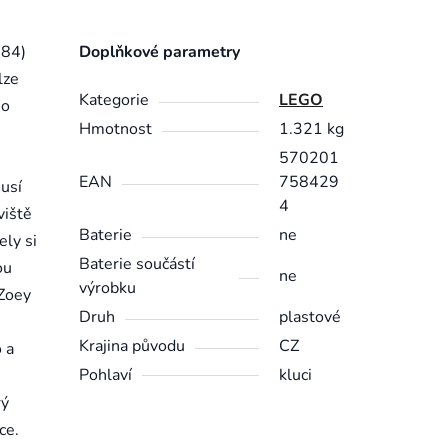
484)
Doplňkové parametry
lze
Kategorie
LEGO
ho
Hmotnost
1.321 kg
570201
EAN
758429
musí
4
viště
Baterie
ne
ely si
Baterie součástí
ou
ne
výrobku
 Zoey
Druh
plastové
Krajina původu
CZ
o a
Pohlaví
kluci
rý
ce.