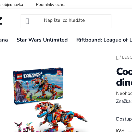
e objednávka
Podmínky ochrany osobních údajů
ana
Star Wars Unlimited
Riftbound: League of 
Domů
/
LEG
Coo
din
Průměr
Neoho
hodnoc
Značka
produk
je
Dostup
0,0
Kód: