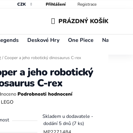
CZK
Přihlášení
Registrace
PRÁZDNÝ KOŠÍK
NÁKUPNÍ
Legends
Deskové Hry
One Piece
Naruto
Y
KOŠÍK
O
/
Cooper a jeho robotický dinosaurus C-rex
per a jeho robotický
osaurus C-rex
né
dnoceno
Podrobnosti hodnocení
ení
:
LEGO
tu
Skladem u dodavatele -
nost
dodání 5 dnů
(7 ks)
MP2271484