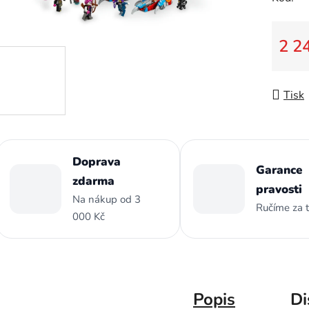
z
5
hvězdič
2 2
Měrná
Tisk
Doprava
Garance
zdarma
pravosti
Na nákup od 3
Ručíme za 
000 Kč
Popis
Di