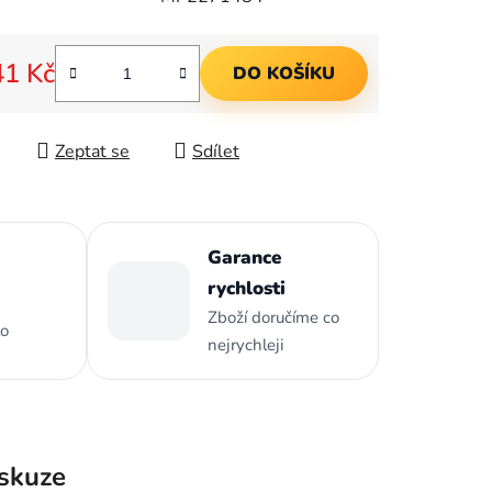
ek.
41 Kč
DO KOŠÍKU
 cena:
Zeptat se
Sdílet
Garance
rychlosti
Zboží doručíme co
to
nejrychleji
skuze