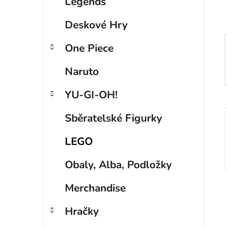
p
Legends
a
Deskové Hry
n
e
One Piece
l
Naruto
YU-GI-OH!
Sběratelské Figurky
LEGO
Obaly, Alba, Podložky
Merchandise
Hračky