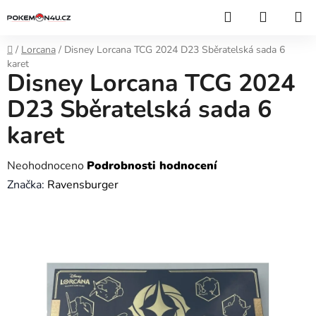
Přejít
Hledat
NÁKUP
na
KOŠÍK
obsah
Domů
/
Lorcana
/
Disney Lorcana TCG 2024 D23 Sběratelská sada 6
karet
Disney Lorcana TCG 2024
D23 Sběratelská sada 6
karet
Průměrné
Neohodnoceno
Podrobnosti hodnocení
hodnocení
Značka:
Ravensburger
produktu
je
0,0
z
5
hvězdiček.