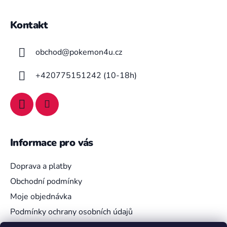
Z
á
Kontakt
p
a
obchod
@
pokemon4u.cz
t
í
+420775151242 (10-18h)
Informace pro vás
Doprava a platby
Obchodní podmínky
Moje objednávka
Podmínky ochrany osobních údajů