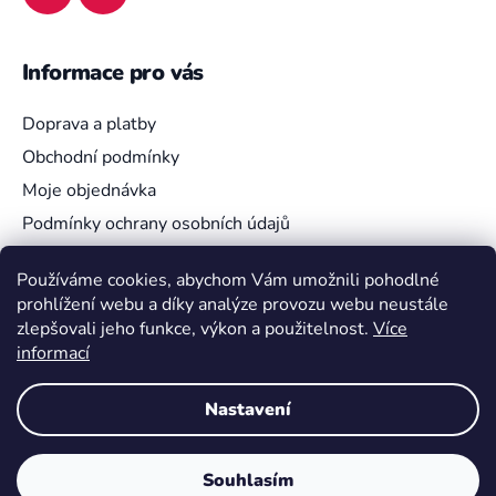
Informace pro vás
Doprava a platby
Obchodní podmínky
Moje objednávka
Podmínky ochrany osobních údajů
Používáme cookies, abychom Vám umožnili pohodlné
prohlížení webu a díky analýze provozu webu neustále
Vyhledávání
zlepšovali jeho funkce, výkon a použitelnost.
Více
informací
HLEDAT
Nastavení
Souhlasím
Vytvořil Shoptet