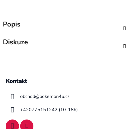
Popis
Diskuze
Z
á
Kontakt
p
a
obchod
@
pokemon4u.cz
t
í
+420775151242 (10-18h)