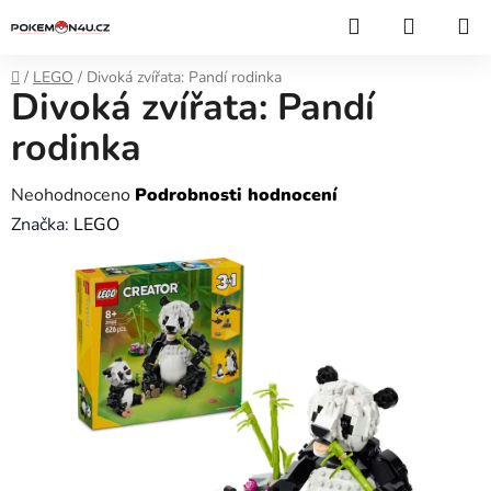
Přejít
Hledat
NÁKUP
na
KOŠÍK
obsah
Domů
/
LEGO
/
Divoká zvířata: Pandí rodinka
Divoká zvířata: Pandí
rodinka
Průměrné
Neohodnoceno
Podrobnosti hodnocení
hodnocení
Značka:
LEGO
produktu
je
0,0
z
5
hvězdiček.