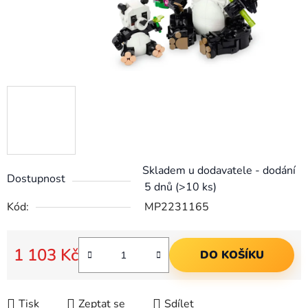
Skladem u dodavatele - dodání
Dostupnost
5 dnů
(>10 ks)
Kód:
MP2231165
1 103 Kč
DO KOŠÍKU
Měrná cena:
Tisk
Zeptat se
Sdílet