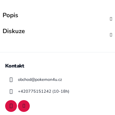
Popis
Diskuze
Z
á
Kontakt
p
a
obchod
@
pokemon4u.cz
t
í
+420775151242 (10-18h)