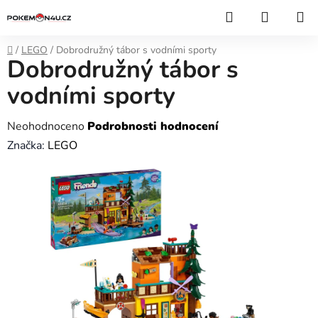
Přejít
Hledat
NÁKUP
na
KOŠÍK
obsah
Domů
/
LEGO
/
Dobrodružný tábor s vodními sporty
Dobrodružný tábor s
vodními sporty
Průměrné
Neohodnoceno
Podrobnosti hodnocení
hodnocení
Značka:
LEGO
produktu
je
0,0
z
5
hvězdiček.