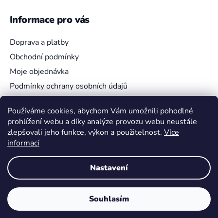
Informace pro vás
Doprava a platby
Obchodní podmínky
Moje objednávka
Podmínky ochrany osobních údajů
Používáme cookies, abychom Vám umožnili pohodlné
prohlížení webu a díky analýze provozu webu neustále
Vyhledávání
zlepšovali jeho funkce, výkon a použitelnost.
Více
informací
HLEDAT
Nastavení
Souhlasím
Vytvořil Shoptet
Copyright 2026
Pokemon4U
. Všechna práva vyhrazena.