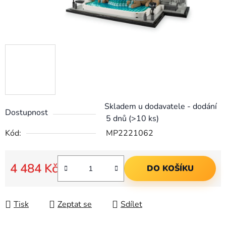
Skladem u dodavatele - dodání
Dostupnost
5 dnů
(>10 ks)
Kód:
MP2221062
4 484 Kč
DO KOŠÍKU
Měrná cena:
Tisk
Zeptat se
Sdílet