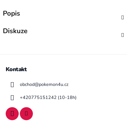
Popis
Diskuze
Z
á
Kontakt
p
a
obchod
@
pokemon4u.cz
t
í
+420775151242 (10-18h)