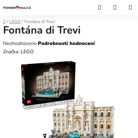
Přejít
Hledat
NÁKUP
na
KOŠÍK
obsah
Domů
/
LEGO
/
Fontána di Trevi
Fontána di Trevi
Průměrné
Neohodnoceno
Podrobnosti hodnocení
hodnocení
Značka:
LEGO
produktu
je
0,0
z
5
hvězdiček.