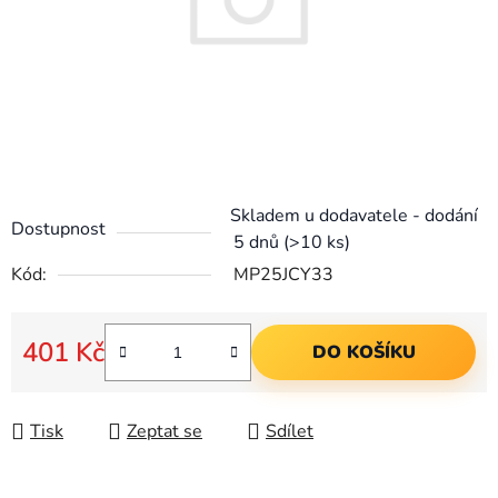
Skladem u dodavatele - dodání
Dostupnost
5 dnů
(>10 ks)
Kód:
MP25JCY33
401 Kč
DO KOŠÍKU
Měrná cena:
Tisk
Zeptat se
Sdílet