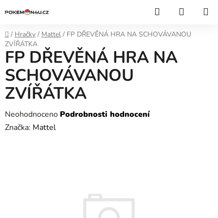
Přejít
Hledat
NÁKUP
na
KOŠÍK
obsah
Domů
/
Hračky
/
Mattel
/
FP DŘEVĚNÁ HRA NA SCHOVÁVANOU
ZVÍŘÁTKA
FP DŘEVĚNÁ HRA NA
SCHOVÁVANOU
ZVÍŘÁTKA
Průměrné
Neohodnoceno
Podrobnosti hodnocení
hodnocení
Značka:
Mattel
produktu
je
0,0
z
5
hvězdiček.