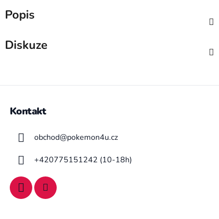
Popis
Diskuze
Z
á
Kontakt
p
a
obchod
@
pokemon4u.cz
t
í
+420775151242 (10-18h)