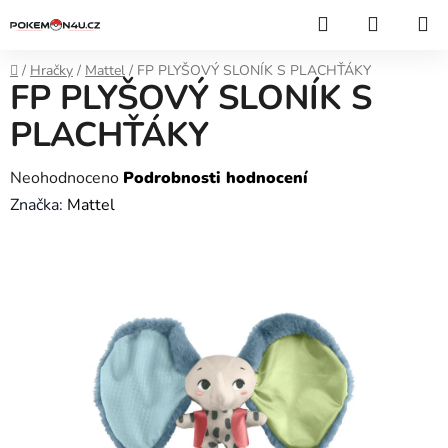
Přejít
Hledat
NÁKUP
na
KOŠÍK
obsah
Domů
/
Hračky
/
Mattel
/
FP PLYŠOVÝ SLONÍK S PLACHŤÁKY
FP PLYŠOVÝ SLONÍK S
PLACHŤÁKY
Průměrné
Neohodnoceno
Podrobnosti hodnocení
hodnocení
Značka:
Mattel
produktu
je
0,0
z
5
hvězdiček.