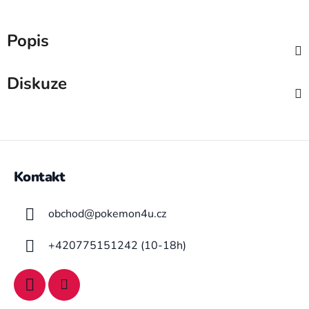
Popis
Diskuze
Z
á
Kontakt
p
a
obchod
@
pokemon4u.cz
t
í
+420775151242 (10-18h)