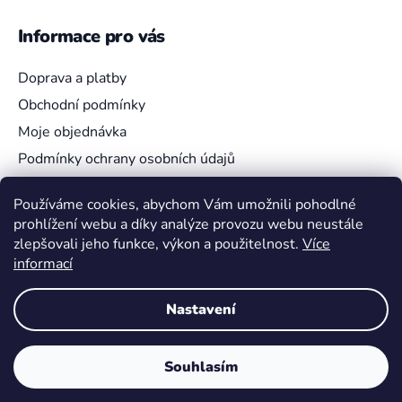
Informace pro vás
Doprava a platby
Obchodní podmínky
Moje objednávka
Podmínky ochrany osobních údajů
Používáme cookies, abychom Vám umožnili pohodlné
prohlížení webu a díky analýze provozu webu neustále
Vyhledávání
zlepšovali jeho funkce, výkon a použitelnost.
Více
informací
HLEDAT
Nastavení
Souhlasím
Vytvořil Shoptet
Copyright 2026
Pokemon4U
. Všechna práva vyhrazena.