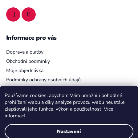
Informace pro vás
Doprava a platby
Obchodní podmínky
Moje objednávka
Podmínky ochrany osobních údajů
Používáme cookies, abychom Vám umožnili pohodlné
prohlížení webu a díky analýze provozu webu neustále
Vyhledávání
zlepšovali jeho funkce, výkon a použitelnost.
Více
informací
HLEDAT
Nastavení