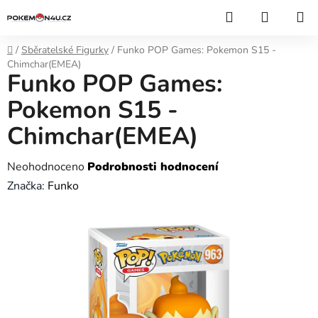
Přejít
Hledat
NÁKUP
na
KOŠÍK
obsah
Domů
/
Sběratelské Figurky
/
Funko POP Games: Pokemon S15 -
Chimchar(EMEA)
Funko POP Games:
Pokemon S15 -
Chimchar(EMEA)
Průměrné
Neohodnoceno
Podrobnosti hodnocení
hodnocení
Značka:
Funko
produktu
je
0,0
z
5
hvězdiček.