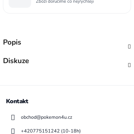
Zboží doručíme co nejrychleji
Popis
Diskuze
Z
á
Kontakt
p
a
obchod
@
pokemon4u.cz
t
í
+420775151242 (10-18h)