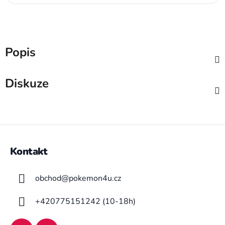
Popis
Diskuze
Z
á
Kontakt
p
a
obchod
@
pokemon4u.cz
t
í
+420775151242 (10-18h)