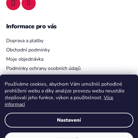
Informace pro vás
Doprava a platby
Obchodní podmínky
Moje objednávka
Podmínky ochrany osobních údajů
Používáme cookies, abychom Vám umožnili pohodlné
prohlížení webu a díky analýze provozu webu neustále
Vyhledávání
zlepšovali jeho funkce, výkon a použitelnost.
Více
informací
HLEDAT
Nastavení