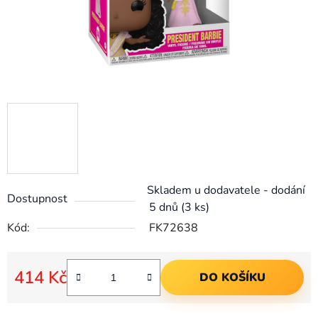
Skladem u dodavatele - dodání
Dostupnost
5 dnů
(3 ks)
Kód:
FK72638
414 Kč
DO KOŠÍKU
Měrná cena: