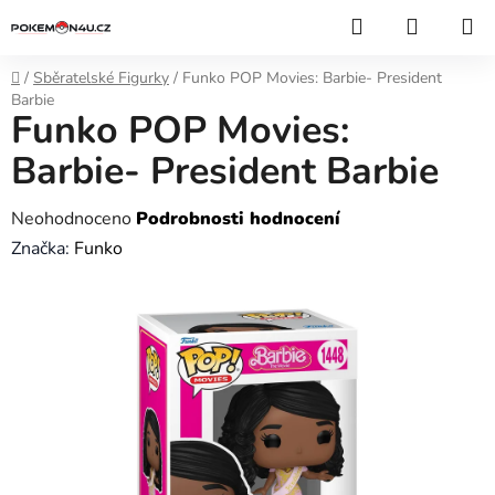
Přejít
Hledat
NÁKUP
na
KOŠÍK
obsah
Domů
/
Sběratelské Figurky
/
Funko POP Movies: Barbie- President
Barbie
Funko POP Movies:
Barbie- President Barbie
Průměrné
Neohodnoceno
Podrobnosti hodnocení
hodnocení
Značka:
Funko
produktu
je
0,0
z
5
hvězdiček.