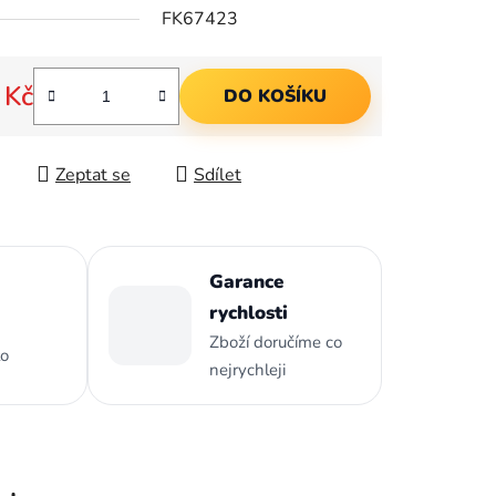
FK67423
ek.
 Kč
DO KOŠÍKU
 cena:
Zeptat se
Sdílet
Garance
rychlosti
Zboží doručíme co
to
nejrychleji