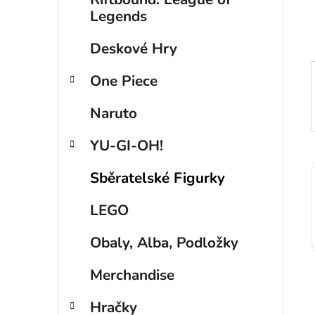
p
Legends
a
Deskové Hry
n
e
One Piece
l
Naruto
YU-GI-OH!
Sběratelské Figurky
LEGO
Obaly, Alba, Podložky
Merchandise
Hračky