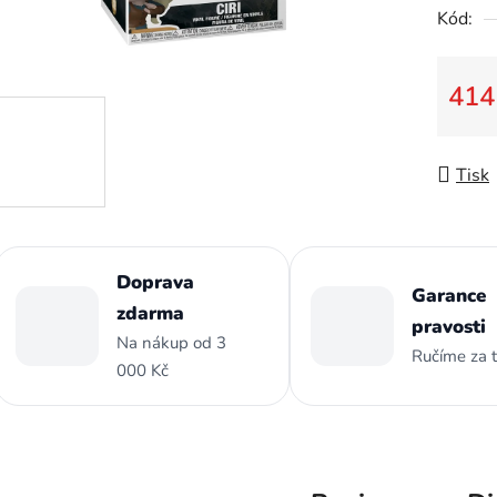
Kód:
z
5
hvězdič
414
Měrná
Tisk
Doprava
Garance
zdarma
pravosti
Na nákup od 3
Ručíme za 
000 Kč