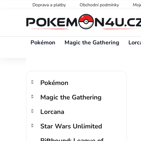
Přejít
Doprava a platby
Obchodní podmínky
Moj
na
obsah
Pokémon
Magic the Gathering
Lorc
P
K
Přeskočit
o
Pokémon
a
kategorie
s
t
Magic the Gathering
t
e
g
r
Lorcana
o
a
r
n
Star Wars Unlimited
i
n
e
í
Riftbound: League of