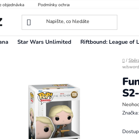
e objednávka
Podmínky ochrany osobních údajů
ana
Star Wars Unlimited
Riftbound: League of 
Domů
/
Sběra
w/swor
Fun
S2-
Průměr
Neoho
hodnoc
Značka
produk
je
Dostup
0,0