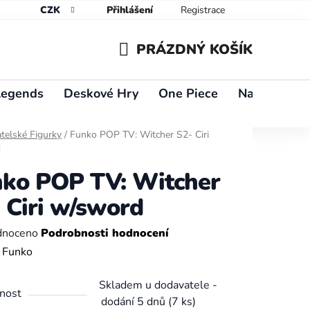
CZK
Přihlášení
Registrace
PRÁZDNÝ KOŠÍK
NÁKUPNÍ
Legends
Deskové Hry
One Piece
Naruto
Y
KOŠÍK
telské Figurky
/
Funko POP TV: Witcher S2- Ciri
d
ko POP TV: Witcher
 Ciri w/sword
né
dnoceno
Podrobnosti hodnocení
ení
:
Funko
tu
Skladem u dodavatele -
nost
dodání 5 dnů
(7 ks)