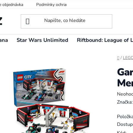
e objednávka
Podmínky ochrany osobních údajů
ana
Star Wars Unlimited
Riftbound: League of 
Domů
/
LEG
Gar
Mer
Průměr
Neoho
hodnoc
Značka
produk
Položk
je
Dostup
0,0
Kód: