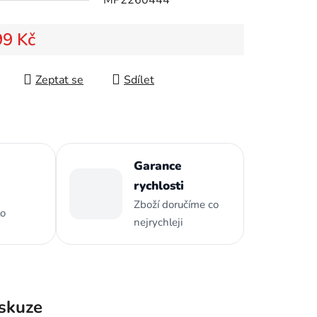
99 Kč
ek.
 cena:
Zeptat se
Sdílet
Garance
rychlosti
Zboží doručíme co
to
nejrychleji
skuze