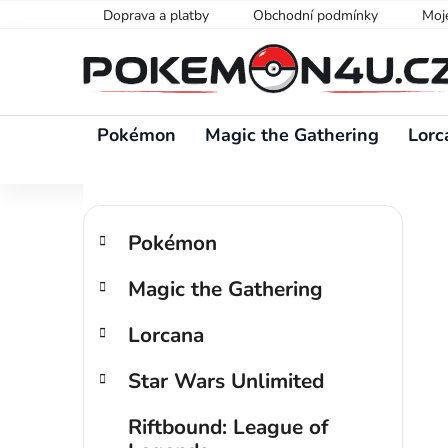
Přejít
Doprava a platby
Obchodní podmínky
Moj
na
obsah
Pokémon
Magic the Gathering
Lorc
P
K
Přeskočit
o
Pokémon
a
kategorie
s
t
Magic the Gathering
t
e
g
r
Lorcana
o
a
r
n
Star Wars Unlimited
i
n
e
í
Riftbound: League of