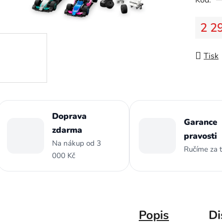
z
5
2 2
hvězdič
Měrná
Tisk
Doprava
Garance
zdarma
pravosti
Na nákup od 3
Ručíme za 
000 Kč
Popis
Di