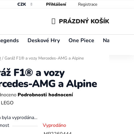
CZK
Přihlášení
Registrace
PRÁZDNÝ KOŠÍK
NÁKUPNÍ
Legends
Deskové Hry
One Piece
Naruto
Y
KOŠÍK
O
/
Garáž F1® a vozy Mercedes-AMG a Alpine
áž F1® a vozy
cedes-AMG a Alpine
né
dnoceno
Podrobnosti hodnocení
ení
:
LEGO
tu
a byla vyprodána…
nost
Vyprodáno
MP2260444