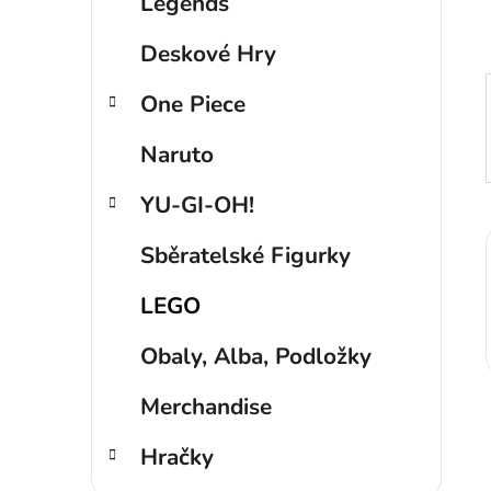
p
Legends
a
Deskové Hry
n
e
One Piece
l
Naruto
YU-GI-OH!
Sběratelské Figurky
LEGO
Obaly, Alba, Podložky
Merchandise
Hračky