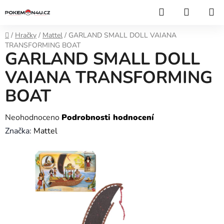
Přejít
Hledat
NÁKUP
na
KOŠÍK
obsah
Domů
/
Hračky
/
Mattel
/
GARLAND SMALL DOLL VAIANA
TRANSFORMING BOAT
GARLAND SMALL DOLL
VAIANA TRANSFORMING
BOAT
Průměrné
Neohodnoceno
Podrobnosti hodnocení
hodnocení
Značka:
Mattel
produktu
je
0,0
z
5
hvězdiček.