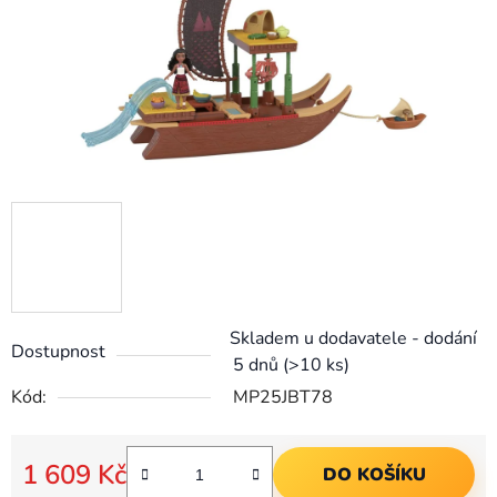
Skladem u dodavatele - dodání
Dostupnost
5 dnů
(>10 ks)
Kód:
MP25JBT78
1 609 Kč
DO KOŠÍKU