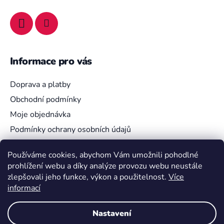
Informace pro vás
Doprava a platby
Obchodní podmínky
Moje objednávka
Podmínky ochrany osobních údajů
Používáme cookies, abychom Vám umožnili pohodlné
prohlížení webu a díky analýze provozu webu neustále
Vyhledávání
zlepšovali jeho funkce, výkon a použitelnost.
Více
informací
HLEDAT
Nastavení