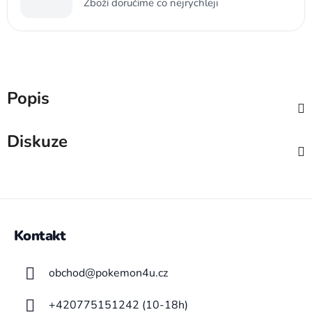
Zboží doručíme co nejrychleji
Popis
Diskuze
Z
á
Kontakt
p
a
obchod
@
pokemon4u.cz
t
í
+420775151242 (10-18h)