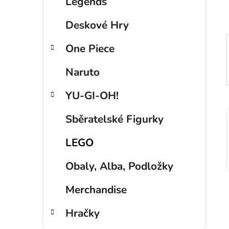
p
Legends
a
Deskové Hry
n
e
One Piece
l
Naruto
YU-GI-OH!
Sběratelské Figurky
LEGO
Obaly, Alba, Podložky
Merchandise
Hračky