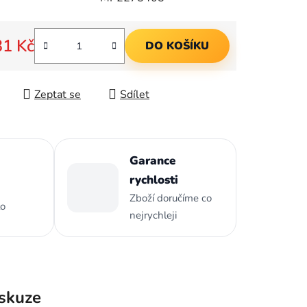
ek.
31 Kč
DO KOŠÍKU
 cena:
Zeptat se
Sdílet
Garance
rychlosti
Zboží doručíme co
to
nejrychleji
skuze