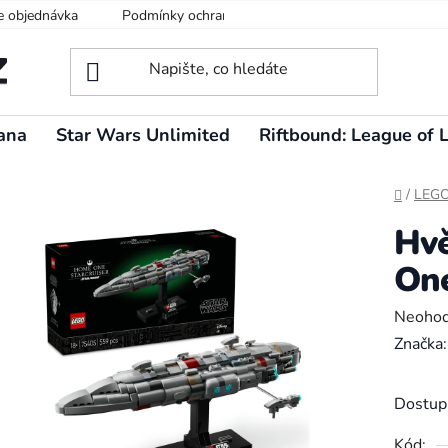
e objednávka
Podmínky ochrany osobních údajů
ana
Star Wars Unlimited
Riftbound: League of 
Domů
/
LEG
Hvě
On
Průměr
Neoho
hodnoc
Značka
produk
je
Dostup
0,0
Kód: