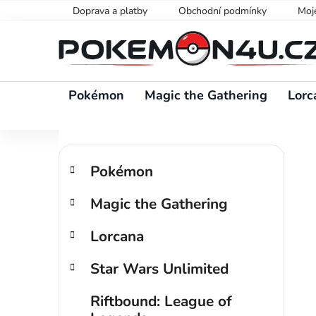
Přejít
Doprava a platby
Obchodní podmínky
Moj
na
obsah
Pokémon
Magic the Gathering
Lorc
P
K
Přeskočit
o
Pokémon
a
kategorie
s
t
Magic the Gathering
t
e
g
r
Lorcana
o
a
r
n
Star Wars Unlimited
i
n
e
í
Riftbound: League of