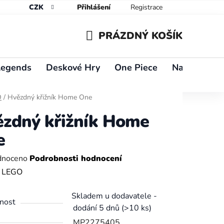
CZK
Přihlášení
Registrace
PRÁZDNÝ KOŠÍK
NÁKUPNÍ
Legends
Deskové Hry
One Piece
Naruto
Y
KOŠÍK
O
/
Hvězdný křižník Home One
zdný křižník Home
e
né
dnoceno
Podrobnosti hodnocení
ení
:
LEGO
tu
Skladem u dodavatele -
nost
dodání 5 dnů
(>10 ks)
MP2275405