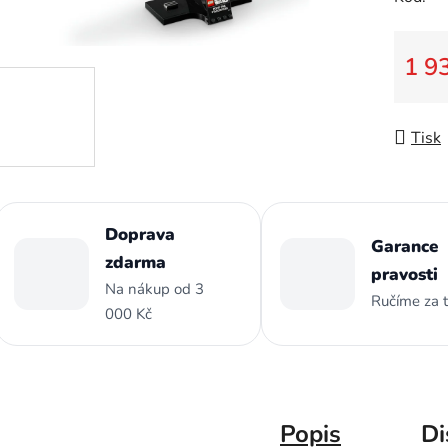
z
5
hvězdič
1 9
Měrná
Tisk
Doprava
Garance
zdarma
pravosti
Na nákup od 3
Ručíme za 
000 Kč
Popis
Di