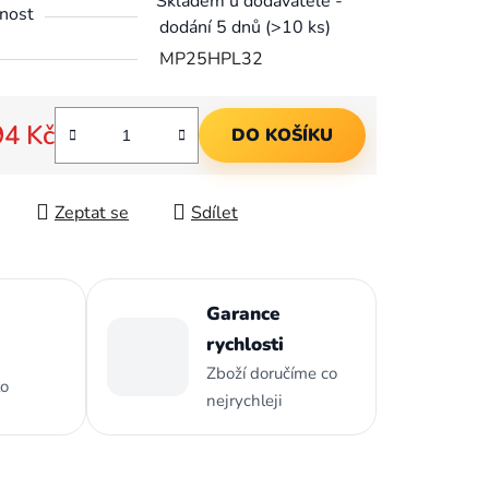
Skladem u dodavatele -
nost
dodání 5 dnů
(>10 ks)
MP25HPL32
ek.
94 Kč
DO KOŠÍKU
 cena:
Zeptat se
Sdílet
Garance
rychlosti
Zboží doručíme co
to
nejrychleji