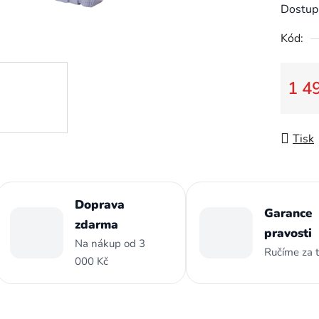
je
Dostup
0,0
Kód:
z
5
hvězdič
1 4
Měrná
Tisk
Doprava
Garance
zdarma
pravosti
Na nákup od 3
Ručíme za 
000 Kč