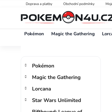
Přejít
Doprava a platby
Obchodní podmínky
Moj
na
obsah
Pokémon
Magic the Gathering
Lorc
P
K
Přeskočit
o
Pokémon
a
kategorie
s
t
Magic the Gathering
t
e
g
r
Lorcana
o
a
r
n
Star Wars Unlimited
i
n
e
í
Riftbound: League of