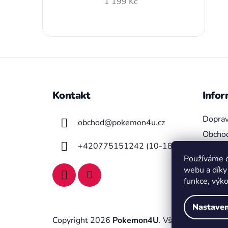
1 199 Kč
Z
á
Kontakt
Infor
p
a
Doprav
obchod
@
pokemon4u.cz
t
Obchod
í
+420775151242 (10-18h)
Moje o
Používáme c
Podmín
webu a díky
funkce, výk
Nastaven
Copyright 2026
Pokemon4U
. Všechna práva vy