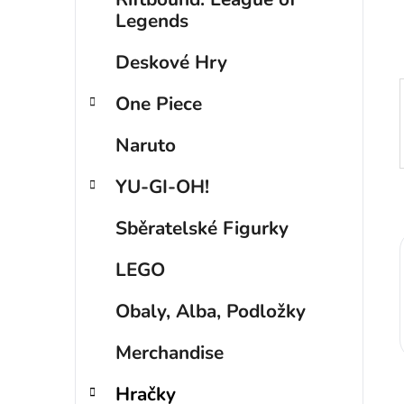
p
Legends
a
Deskové Hry
n
e
One Piece
l
Naruto
YU-GI-OH!
Sběratelské Figurky
LEGO
Obaly, Alba, Podložky
Merchandise
Hračky