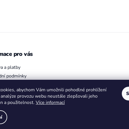
mace pro vás
a a platby
ní podmínky
bjednávka
ookies, abychom Vám umožnili pohodlné prohlížení
ky ochrany osobních údajů
S
 analýze provozu webu neustále zlepšovali jeho
on a použitelnost.
Více informací
í
hrazena.