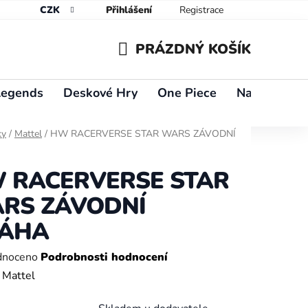
CZK
Přihlášení
Registrace
PRÁZDNÝ KOŠÍK
NÁKUPNÍ
Legends
Deskové Hry
One Piece
Naruto
Y
KOŠÍK
ky
/
Mattel
/
HW RACERVERSE STAR WARS ZÁVODNÍ
 RACERVERSE STAR
RS ZÁVODNÍ
ÁHA
né
dnoceno
Podrobnosti hodnocení
ení
:
Mattel
tu