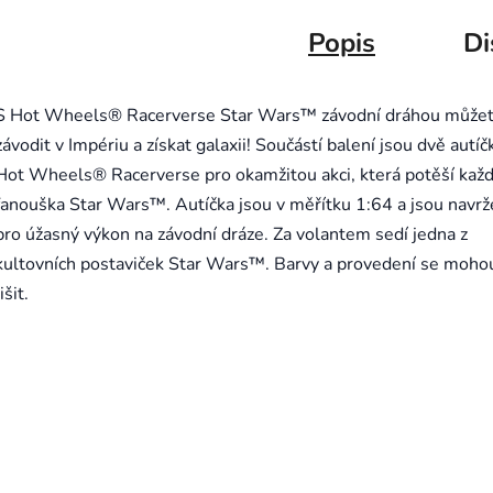
Popis
Di
S Hot Wheels® Racerverse Star Wars™ závodní dráhou může
závodit v Impériu a získat galaxii! Součástí balení jsou dvě autíč
Hot Wheels® Racerverse pro okamžitou akci, která potěší kaž
fanouška Star Wars™. Autíčka jsou v měřítku 1:64 a jsou navr
pro úžasný výkon na závodní dráze. Za volantem sedí jedna z
kultovních postaviček Star Wars™. Barvy a provedení se moho
lišit.