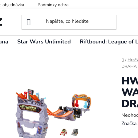
e objednávka
Podmínky ochrany osobních údajů
ana
Star Wars Unlimited
Riftbound: League of 
Domů
/
Hrač
DRÁHA
HW
WA
DR
Průměr
Neoho
hodnoc
Značka
produk