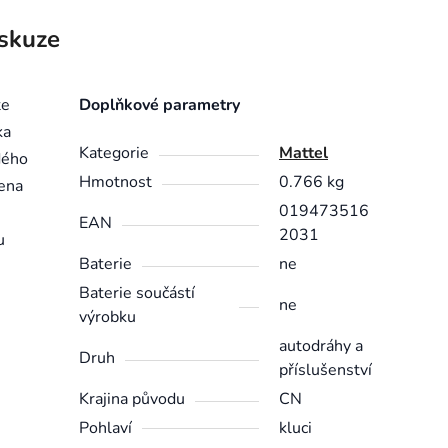
skuze
te
Doplňkové parametry
ka
Kategorie
Mattel
dého
Hmotnost
0.766 kg
žena
019473516
EAN
2031
u
Baterie
ne
Baterie součástí
ne
výrobku
autodráhy a
Druh
příslušenství
Krajina původu
CN
Pohlaví
kluci