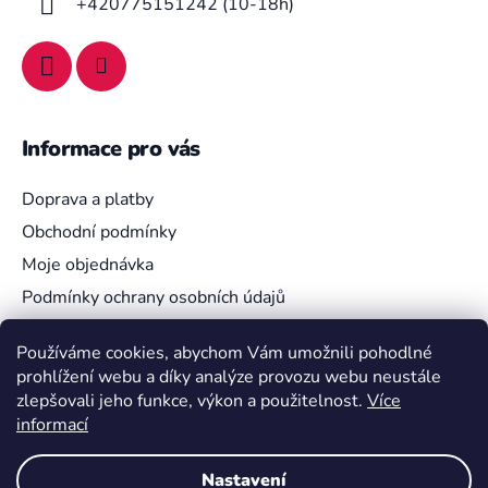
+420775151242 (10-18h)
Informace pro vás
Doprava a platby
Obchodní podmínky
Moje objednávka
Podmínky ochrany osobních údajů
Používáme cookies, abychom Vám umožnili pohodlné
prohlížení webu a díky analýze provozu webu neustále
Vyhledávání
zlepšovali jeho funkce, výkon a použitelnost.
Více
informací
HLEDAT
Nastavení