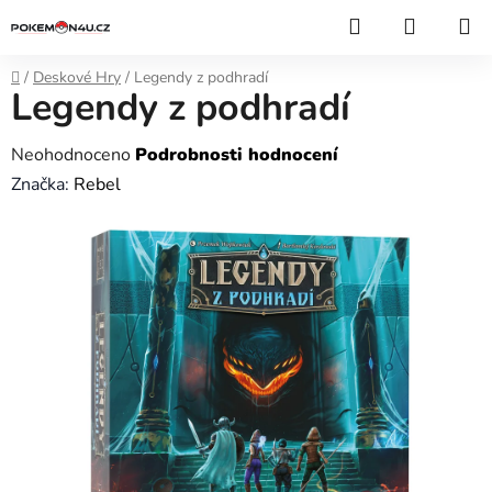
Přejít
Hledat
NÁKUP
na
KOŠÍK
obsah
Domů
/
Deskové Hry
/
Legendy z podhradí
Legendy z podhradí
Průměrné
Neohodnoceno
Podrobnosti hodnocení
hodnocení
Značka:
Rebel
produktu
je
0,0
z
5
hvězdiček.