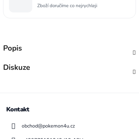
Zboží doručíme co nejrychleji
Popis
Diskuze
Z
á
Kontakt
p
a
obchod
@
pokemon4u.cz
t
í