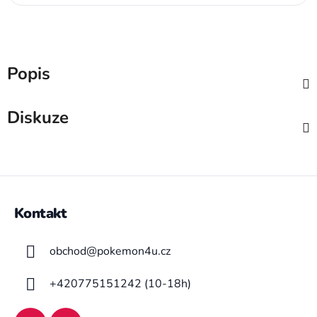
Popis
Diskuze
Z
á
Kontakt
p
a
obchod
@
pokemon4u.cz
t
í
+420775151242 (10-18h)