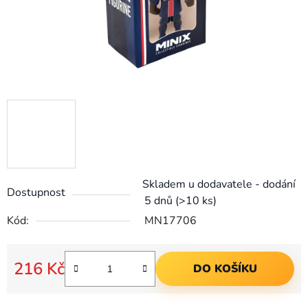
Skladem u dodavatele - dodání
Dostupnost
5 dnů
(>10 ks)
Kód:
MN17706
216 Kč
DO KOŠÍKU
Měrná cena: