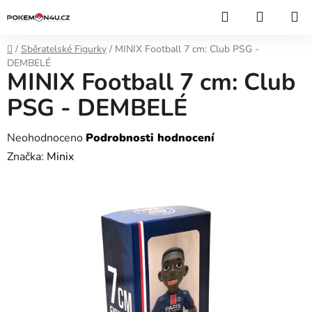
Přejít
Hledat
NÁKUP
na
KOŠÍK
obsah
Domů
/
Sběratelské Figurky
/
MINIX Football 7 cm: Club PSG -
DEMBELÉ
MINIX Football 7 cm: Club
PSG - DEMBELÉ
Průměrné
Neohodnoceno
Podrobnosti hodnocení
hodnocení
Značka:
Minix
produktu
je
0,0
z
5
hvězdiček.