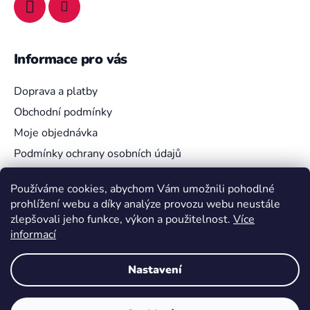
Informace pro vás
Doprava a platby
Obchodní podmínky
Moje objednávka
Podmínky ochrany osobních údajů
Používáme cookies, abychom Vám umožnili pohodlné
prohlížení webu a díky analýze provozu webu neustále
Vyhledávání
zlepšovali jeho funkce, výkon a použitelnost.
Více
informací
HLEDAT
Nastavení