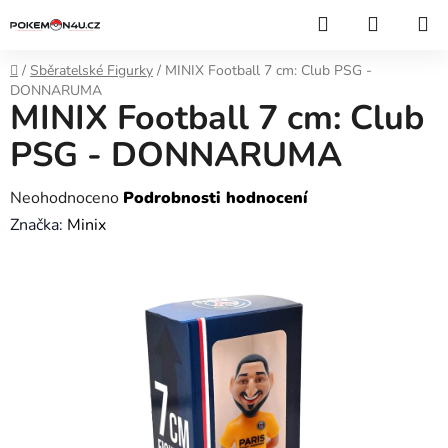
Přejít
Hledat
NÁKUP
na
KOŠÍK
obsah
Domů
/
Sběratelské Figurky
/
MINIX Football 7 cm: Club PSG -
DONNARUMA
MINIX Football 7 cm: Club
PSG - DONNARUMA
Průměrné
Neohodnoceno
Podrobnosti hodnocení
hodnocení
Značka:
Minix
produktu
je
0,0
z
5
hvězdiček.