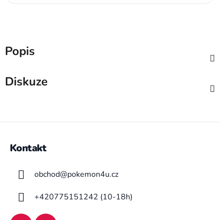
Popis
Diskuze
Z
á
Kontakt
p
a
obchod
@
pokemon4u.cz
t
í
+420775151242 (10-18h)