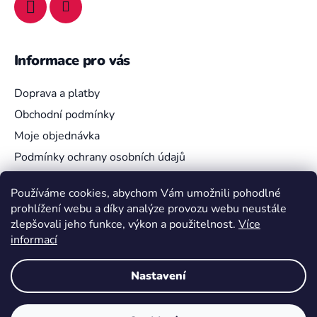
Informace pro vás
Doprava a platby
Obchodní podmínky
Moje objednávka
Podmínky ochrany osobních údajů
Používáme cookies, abychom Vám umožnili pohodlné
prohlížení webu a díky analýze provozu webu neustále
Vyhledávání
zlepšovali jeho funkce, výkon a použitelnost.
Více
informací
HLEDAT
Nastavení