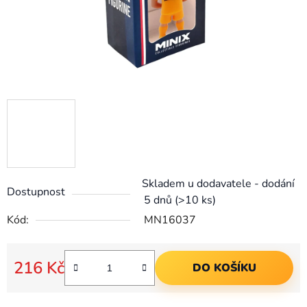
Skladem u dodavatele - dodání
Dostupnost
5 dnů
(>10 ks)
Kód:
MN16037
216 Kč
DO KOŠÍKU
Měrná cena: