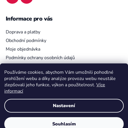
Informace pro vás
Doprava a platby
Obchodní podmínky
Moje objednávka
Podmínky ochrany osobních údajů
Používáme cookies, abychom Vám umožnili pohodlné
prohlížení webu a díky analýze provozu webu neustále
Vyhledávání
zlepšovali jeho funkce, výkon a použitelnost.
Více
informací
HLEDAT
Nastavení
Souhlasím
Vytvořil Shoptet