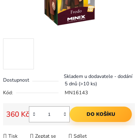
Skladem u dodavatele - dodání
Dostupnost
5 dnů
(>10 ks)
Kód:
MN16143
360 Kč
DO KOŠÍKU
Měrná cena:
Tisk
Zeptat se
Sdílet