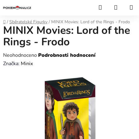
Přejít
Hledat
NÁKUP
na
KOŠÍK
obsah
Domů
/
Sběratelské Figurky
/
MINIX Movies: Lord of the Rings - Frodo
MINIX Movies: Lord of the
Rings - Frodo
Průměrné
Neohodnoceno
Podrobnosti hodnocení
hodnocení
Značka:
Minix
produktu
je
0,0
z
5
hvězdiček.