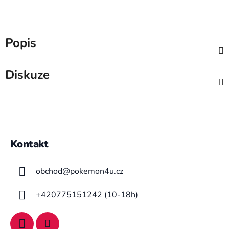
Popis
Diskuze
Z
á
Kontakt
p
a
obchod
@
pokemon4u.cz
t
í
+420775151242 (10-18h)