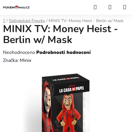
Přejít
Hledat
NÁKUP
na
KOŠÍK
obsah
Domů
/
Sběratelské Figurky
/
MINIX TV: Money Heist - Berlin w/ Mask
MINIX TV: Money Heist -
Berlin w/ Mask
Průměrné
Neohodnoceno
Podrobnosti hodnocení
hodnocení
Značka:
Minix
produktu
je
0,0
z
5
hvězdiček.