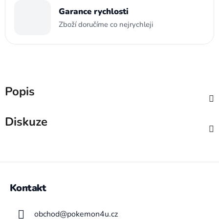
Garance rychlosti
Zboží doručíme co nejrychleji
Popis
Diskuze
Z
á
Kontakt
p
a
obchod
@
pokemon4u.cz