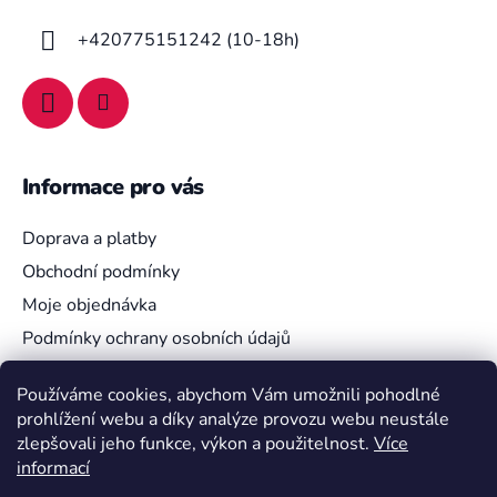
t
í
+420775151242 (10-18h)
Informace pro vás
Doprava a platby
Obchodní podmínky
Moje objednávka
Podmínky ochrany osobních údajů
Používáme cookies, abychom Vám umožnili pohodlné
prohlížení webu a díky analýze provozu webu neustále
Vyhledávání
zlepšovali jeho funkce, výkon a použitelnost.
Více
informací