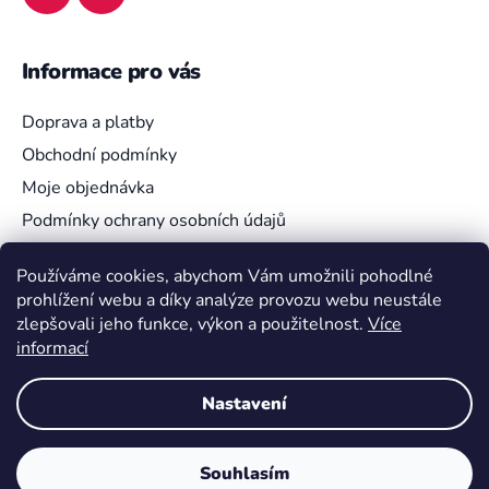
Informace pro vás
Doprava a platby
Obchodní podmínky
Moje objednávka
Podmínky ochrany osobních údajů
Používáme cookies, abychom Vám umožnili pohodlné
prohlížení webu a díky analýze provozu webu neustále
Vyhledávání
zlepšovali jeho funkce, výkon a použitelnost.
Více
informací
HLEDAT
Nastavení
Souhlasím
Vytvořil Shoptet