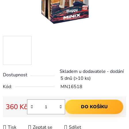
Skladem u dodavatele - dodání
Dostupnost
5 dnů
(>10 ks)
Kód:
MN16518
360 Kč
DO KOŠÍKU
Měrná cena:
Tisk
Zeptat se
Sdílet