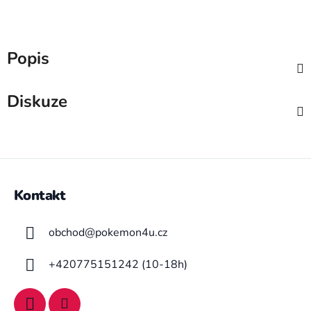
Popis
Diskuze
Z
á
Kontakt
p
a
obchod
@
pokemon4u.cz
t
í
+420775151242 (10-18h)