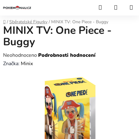
Přejít
Hledat
NÁKUP
na
KOŠÍK
obsah
Domů
/
Sběratelské Figurky
/
MINIX TV: One Piece - Buggy
MINIX TV: One Piece -
Buggy
Průměrné
Neohodnoceno
Podrobnosti hodnocení
hodnocení
Značka:
Minix
produktu
je
0,0
z
5
hvězdiček.