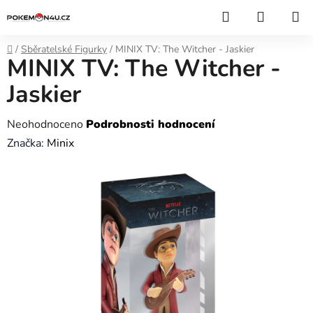
Přejít
Hledat
NÁKUP
na
KOŠÍK
obsah
Domů
/
Sběratelské Figurky
/
MINIX TV: The Witcher - Jaskier
MINIX TV: The Witcher -
Jaskier
Průměrné
Neohodnoceno
Podrobnosti hodnocení
hodnocení
Značka:
Minix
produktu
je
0,0
z
5
hvězdiček.