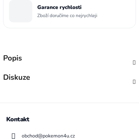
Garance rychlosti
Zboží doručíme co nejrychleji
Popis
Diskuze
Z
á
Kontakt
p
a
obchod
@
pokemon4u.cz