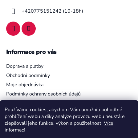
t
í
+420775151242 (10-18h)
Informace pro vás
Doprava a platby
Obchodní podmínky
Moje objednávka
Podmínky ochrany osobních údajů
Používáme cookies, abychom Vám umožnili pohodlné
prohlížení webu a díky analýze provozu webu neustále
Vyhledávání
zlepšovali jeho funkce, výkon a použitelnost.
Více
informací