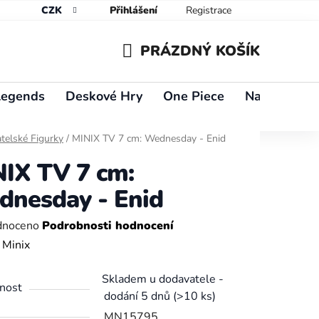
CZK
Přihlášení
Registrace
PRÁZDNÝ KOŠÍK
NÁKUPNÍ
Legends
Deskové Hry
One Piece
Naruto
Y
KOŠÍK
telské Figurky
/
MINIX TV 7 cm: Wednesday - Enid
IX TV 7 cm:
nesday - Enid
né
dnoceno
Podrobnosti hodnocení
ení
:
Minix
tu
Skladem u dodavatele -
nost
dodání 5 dnů
(>10 ks)
MN15795