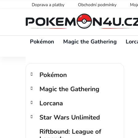
Přejít
Doprava a platby
Obchodní podmínky
Moj
na
obsah
Pokémon
Magic the Gathering
Lorc
P
K
Přeskočit
o
Pokémon
a
kategorie
s
t
Magic the Gathering
t
e
g
r
Lorcana
o
a
r
n
Star Wars Unlimited
i
n
e
í
Riftbound: League of