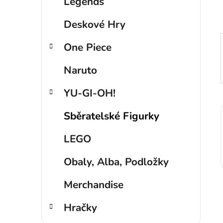
p
Legends
a
Deskové Hry
n
e
One Piece
l
Naruto
YU-GI-OH!
Sběratelské Figurky
LEGO
Obaly, Alba, Podložky
Merchandise
Hračky