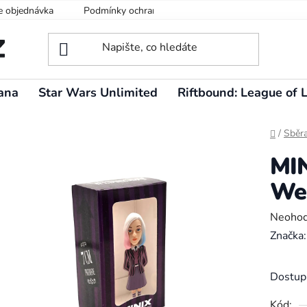
e objednávka
Podmínky ochrany osobních údajů
ana
Star Wars Unlimited
Riftbound: League of 
Domů
/
Sběra
MIN
Wed
Průměr
Neoho
hodnoc
Značka
produk
je
Dostup
0,0
Kód: