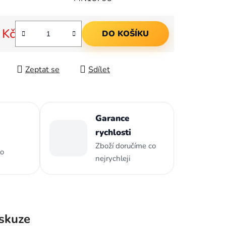
ek.
 Kč
DO KOŠÍKU
 cena:
Zeptat se
Sdílet
Garance
rychlosti
Zboží doručíme co
to
nejrychleji
skuze