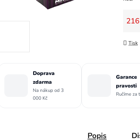
z
5
hvězdič
216
Měrná
Tisk
Doprava
Garance
zdarma
pravosti
Na nákup od 3
Ručíme za 
000 Kč
Popis
Di